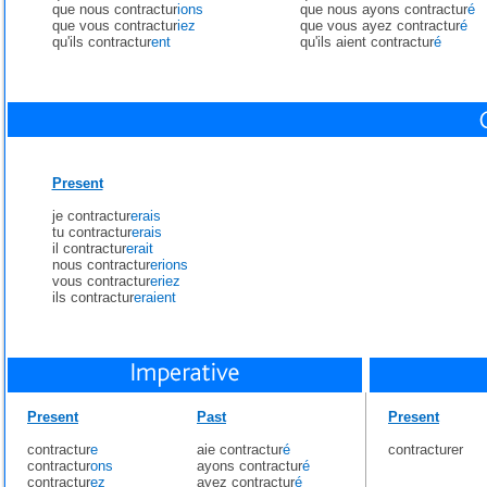
que nous contractur
ions
que nous ayons contractur
é
que vous contractur
iez
que vous ayez contractur
é
qu'ils contractur
ent
qu'ils aient contractur
é
Present
je contractur
erais
tu contractur
erais
il contractur
erait
nous contractur
erions
vous contractur
eriez
ils contractur
eraient
Present
Past
Present
contractur
e
aie contractur
é
contracturer
contractur
ons
ayons contractur
é
contractur
ez
ayez contractur
é