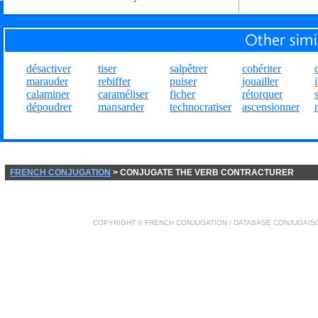
désactiver
tiser
salpêtrer
cohériter
marauder
rebiffer
puiser
jouailler
calaminer
caraméliser
ficher
rétorquer
dépoudrer
mansarder
technocratiser
ascensionner
FRENCH CONJUGATION
> CONJUGATE THE VERB CONTRACTURER
COPYRIGHT ©
FRENCH CONJUGATION
/ DATABASE
CONJUGAIS