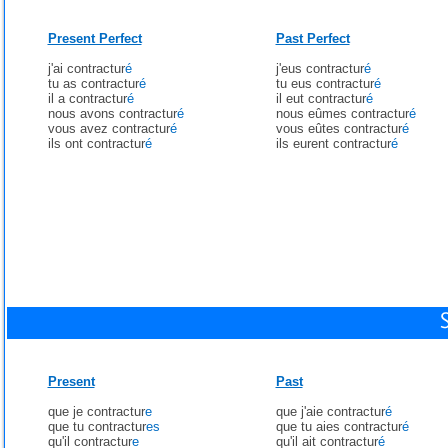
Present Perfect
Past Perfect
j'ai contractur
é
j'eus contractur
é
tu as contractur
é
tu eus contractur
é
il a contractur
é
il eut contractur
é
nous avons contractur
é
nous eûmes contractur
é
vous avez contractur
é
vous eûtes contractur
é
ils ont contractur
é
ils eurent contractur
é
Present
Past
que je contractur
e
que j'aie contractur
é
que tu contractur
es
que tu aies contractur
é
qu'il contractur
e
qu'il ait contractur
é