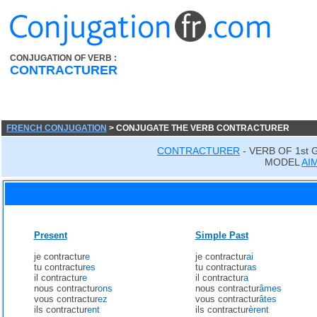
CONJUGATION OF VERB :
CONTRACTURER
FRENCH CONJUGATION
> CONJUGATE THE VERB CONTRACTURER
CONTRACTURER
- VERB OF 1st
MODEL
AI
Present
Simple Past
je contractur
e
je contractur
ai
tu contractur
es
tu contractur
as
il contractur
e
il contractur
a
nous contractur
ons
nous contractur
âmes
vous contractur
ez
vous contractur
âtes
ils contractur
ent
ils contractur
èrent