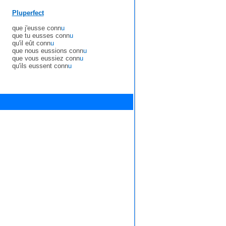
Pluperfect
que j'eusse conn
u
que tu eusses conn
u
qu'il eût conn
u
que nous eussions conn
u
que vous eussiez conn
u
qu'ils eussent conn
u