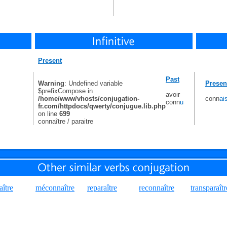
Present
Past
Warning
: Undefined variable
Presen
$prefixCompose in
avoir
/home/www/vhosts/conjugation-
conn
ai
conn
u
fr.com/httpdocs/qwerty/conjugue.lib.php
on line
699
connaître /
paraitre
aître
méconnaître
reparaître
reconnaître
transparaîtr