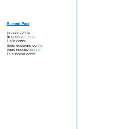
Second Past
j'eusse conn
u
tu eusses conn
u
il eût conn
u
nous eussions conn
u
vous eussiez conn
u
ils eussent conn
u