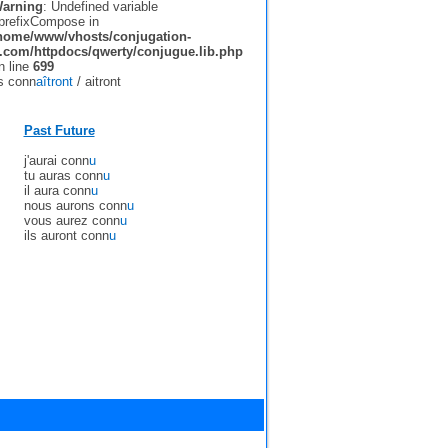
arning
: Undefined variable
prefixCompose in
home/www/vhosts/conjugation-
r.com/httpdocs/qwerty/conjugue.lib.php
n line
699
ls conn
aîtront
/
aitront
Past Future
j'aurai conn
u
tu auras conn
u
il aura conn
u
nous aurons conn
u
vous aurez conn
u
ils auront conn
u