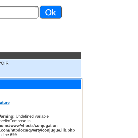
VOIR
uture
arning
: Undefined variable
prefixCompose in
home/www/vhosts/conjugation-
r.com/httpdocs/qwerty/conjugue.lib.php
n line
699