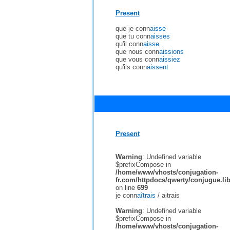
Present
que je conn
aisse
que tu conn
aisses
qu'il conn
aisse
que nous conn
aissions
que vous conn
aissiez
qu'ils conn
aissent
Present
Warning
: Undefined variable
$prefixCompose in
/home/www/vhosts/conjugation-
fr.com/httpdocs/qwerty/conjugue.li
on line
699
je conn
aîtrais
/
aitrais
Warning
: Undefined variable
$prefixCompose in
/home/www/vhosts/conjugation-