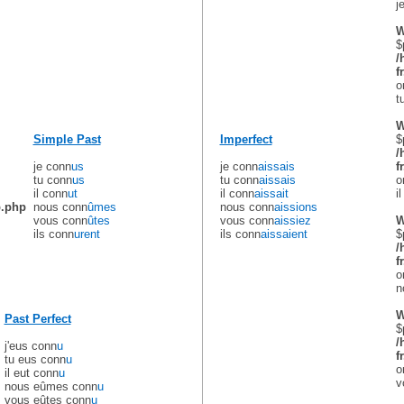
j
W
$
/
f
o
t
W
Simple Past
Imperfect
$
/
je conn
us
je conn
aissais
f
tu conn
us
tu conn
aissais
o
il conn
ut
il conn
aissait
i
b.php
nous conn
ûmes
nous conn
aissions
vous conn
ûtes
vous conn
aissiez
W
ils conn
urent
ils conn
aissaient
$
/
f
o
n
W
Past Perfect
$
/
j'eus conn
u
f
tu eus conn
u
o
il eut conn
u
v
nous eûmes conn
u
vous eûtes conn
u