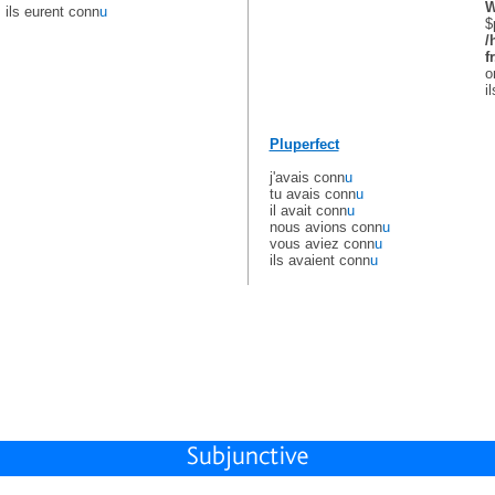
W
ils eurent conn
u
$
/
f
o
i
Pluperfect
j'avais conn
u
tu avais conn
u
il avait conn
u
nous avions conn
u
vous aviez conn
u
ils avaient conn
u