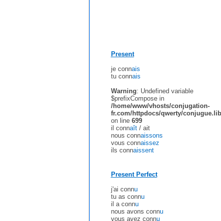
Present
je conn
ais
tu conn
ais
Warning
: Undefined variable
$prefixCompose in
/home/www/vhosts/conjugation-
fr.com/httpdocs/qwerty/conjugue.li
on line
699
il conn
aît
/
ait
nous conn
aissons
vous conn
aissez
ils conn
aissent
Present Perfect
j'ai conn
u
tu as conn
u
il a conn
u
nous avons conn
u
vous avez conn
u