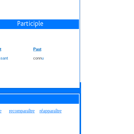
t
Past
ssant
conn
u
e
recomparaître
réapparaître