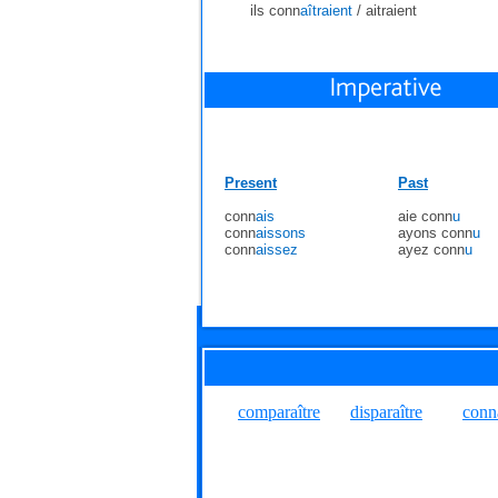
ils conn
aîtraient
/
aitraient
Present
Past
conn
ais
aie conn
u
conn
aissons
ayons conn
u
conn
aissez
ayez conn
u
comparaître
disparaître
conn