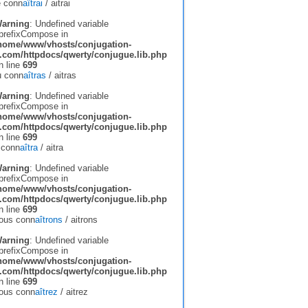
e conn
aîtrai
/
aitrai
arning
: Undefined variable
prefixCompose in
home/www/vhosts/conjugation-
r.com/httpdocs/qwerty/conjugue.lib.php
n line
699
u conn
aîtras
/
aitras
arning
: Undefined variable
prefixCompose in
home/www/vhosts/conjugation-
r.com/httpdocs/qwerty/conjugue.lib.php
n line
699
l conn
aîtra
/
aitra
arning
: Undefined variable
prefixCompose in
home/www/vhosts/conjugation-
r.com/httpdocs/qwerty/conjugue.lib.php
n line
699
ous conn
aîtrons
/
aitrons
arning
: Undefined variable
prefixCompose in
home/www/vhosts/conjugation-
r.com/httpdocs/qwerty/conjugue.lib.php
n line
699
ous conn
aîtrez
/
aitrez