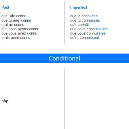
Past
Imperfect
que j'aie conn
u
que je conn
usse
que tu aies conn
u
que tu conn
usses
qu'il ait conn
u
qu'il conn
ût
que nous ayons conn
u
que nous conn
ussions
que vous ayez conn
u
que vous conn
ussiez
qu'ils aient conn
u
qu'ils conn
ussent
b.php