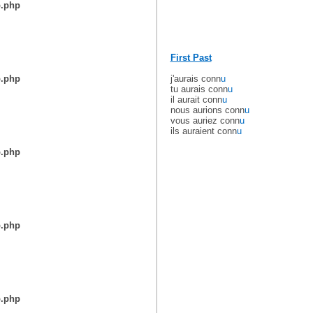
b.php
First Past
b.php
j'aurais conn
u
tu aurais conn
u
il aurait conn
u
nous aurions conn
u
vous auriez conn
u
ils auraient conn
u
b.php
b.php
b.php