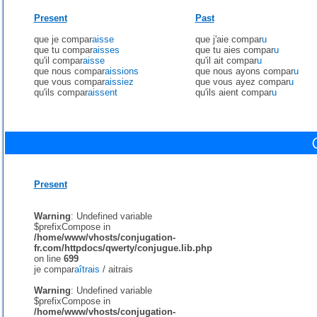
Present
Past
que je compar
aisse
que j'aie compar
u
que tu compar
aisses
que tu aies compar
u
qu'il compar
aisse
qu'il ait compar
u
que nous compar
aissions
que nous ayons compar
u
que vous compar
aissiez
que vous ayez compar
u
qu'ils compar
aissent
qu'ils aient compar
u
Present
Warning
: Undefined variable
$prefixCompose in
/home/www/vhosts/conjugation-
fr.com/httpdocs/qwerty/conjugue.lib.php
on line
699
je compar
aîtrais
/
aitrais
Warning
: Undefined variable
$prefixCompose in
/home/www/vhosts/conjugation-