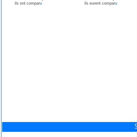
ils ont compar
u
ils eurent compar
u