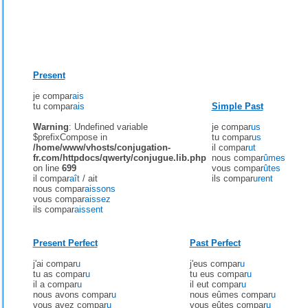
Present
je compar
ais
tu compar
ais
Simple Past
Warning
: Undefined variable
je compar
us
$prefixCompose in
tu compar
us
/home/www/vhosts/conjugation-
il compar
ut
fr.com/httpdocs/qwerty/conjugue.lib.php
nous compar
ûmes
on line
699
vous compar
ûtes
il compar
aît
/
ait
ils compar
urent
nous compar
aissons
vous compar
aissez
ils compar
aissent
Present Perfect
Past Perfect
j'ai compar
u
j'eus compar
u
tu as compar
u
tu eus compar
u
il a compar
u
il eut compar
u
nous avons compar
u
nous eûmes compar
u
vous avez compar
u
vous eûtes compar
u