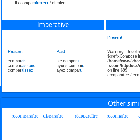
ils compar
aîtraient
/
aitraient
Present
Present
Past
Warning
: Undefin
$prefixCompose i
compar
ais
aie compar
u
/home/www/vhost
compar
aissons
ayons compar
u
fr.com/httpdocs/
compar
aissez
ayez compar
u
on line
699
comparaître /
com
recomparaître
disparaître
réapparaître
reconnaître