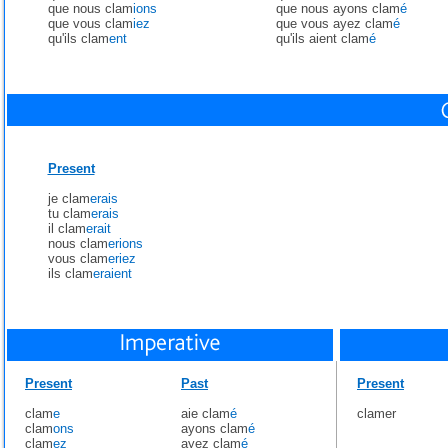
que nous clam
ions
que nous ayons clam
é
que vous clam
iez
que vous ayez clam
é
qu'ils clam
ent
qu'ils aient clam
é
Present
je clam
erais
tu clam
erais
il clam
erait
nous clam
erions
vous clam
eriez
ils clam
eraient
Present
Past
Present
clam
e
aie clam
é
clamer
clam
ons
ayons clam
é
clam
ez
ayez clam
é