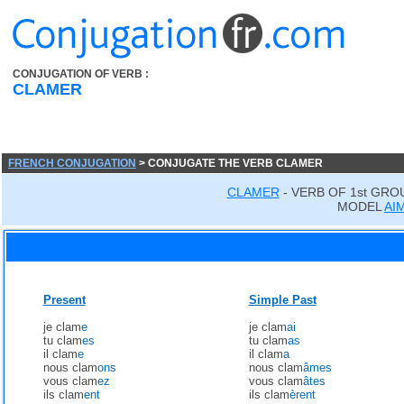
CONJUGATION OF VERB :
CLAMER
FRENCH CONJUGATION
> CONJUGATE THE VERB CLAMER
CLAMER
- VERB OF 1st GRO
MODEL
AI
Present
Simple Past
je clam
e
je clam
ai
tu clam
es
tu clam
as
il clam
e
il clam
a
nous clam
ons
nous clam
âmes
vous clam
ez
vous clam
âtes
ils clam
ent
ils clam
èrent