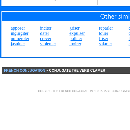
apposer
inciter
griser
reparler
ingurgiter
dater
expulser
touer
numéroter
crever
polluer
friser
jaspiner
violenter
moirer
salarier
FRENCH CONJUGATION
> CONJUGATE THE VERB CLAMER
COPYRIGHT ©
FRENCH CONJUGATION
/ DATABASE
CONJUGAIS