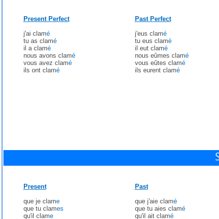
Present Perfect
Past Perfect
j'ai clam
é
j'eus clam
é
tu as clam
é
tu eus clam
é
il a clam
é
il eut clam
é
nous avons clam
é
nous eûmes clam
é
vous avez clam
é
vous eûtes clam
é
ils ont clam
é
ils eurent clam
é
Present
Past
que je clam
e
que j'aie clam
é
que tu clam
es
que tu aies clam
é
qu'il clam
e
qu'il ait clam
é