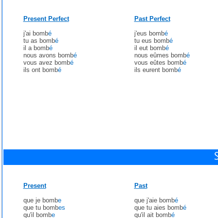
Present Perfect
Past Perfect
j'ai bomb
é
j'eus bomb
é
tu as bomb
é
tu eus bomb
é
il a bomb
é
il eut bomb
é
nous avons bomb
é
nous eûmes bomb
é
vous avez bomb
é
vous eûtes bomb
é
ils ont bomb
é
ils eurent bomb
é
Present
Past
que je bomb
e
que j'aie bomb
é
que tu bomb
es
que tu aies bomb
é
qu'il bomb
e
qu'il ait bomb
é