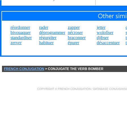
réordonner
rader
zapper
jetter
bivouaquer
déprogrammer
nécroser
wolofiser
standardiser
régurgiter
braconner
djibser
zerver
habituer
épurer
désaccentuer
FRENCH CONJUGATION
> CONJUGATE THE VERB BOMBER
COPYRIGHT ©
FRENCH CONJUGATION
/ DATABASE
CONJUGAIS