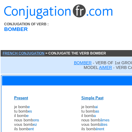
CONJUGATION OF VERB :
BOMBER
FRENCH CONJUGATION
> CONJUGATE THE VERB BOMBER
BOMBER
- VERB OF 1st GRO
MODEL
AIMER
- VERB C
Present
Simple Past
je bomb
e
je bomb
ai
tu bomb
es
tu bomb
as
il bomb
e
il bomb
a
nous bomb
ons
nous bomb
âmes
vous bomb
ez
vous bomb
âtes
ils bomb
ent
ils bomb
èrent