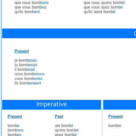
que nous bomb
ions
que nous ayons bomb
é
que vous bomb
iez
que vous ayez bomb
é
qu'ils bomb
ent
qu'ils aient bomb
é
Present
je bomb
erais
tu bomb
erais
il bomb
erait
nous bomb
erions
vous bomb
eriez
ils bomb
eraient
Present
Past
Present
bomb
e
aie bomb
é
bomber
bomb
ons
ayons bomb
é
bomb
ez
ayez bomb
é