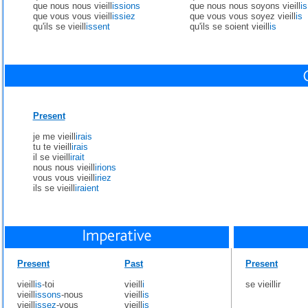
que nous nous vieill
issions
que nous nous soyons vieill
is
que vous vous vieill
issiez
que vous vous soyez vieill
is
qu'ils se vieill
issent
qu'ils se soient vieill
is
Present
je me vieill
irais
tu te vieill
irais
il se vieill
irait
nous nous vieill
irions
vous vous vieill
iriez
ils se vieill
iraient
Present
Past
Present
vieill
is
-toi
vieill
i
se vieillir
vieill
issons
-nous
vieill
is
vieill
issez
-vous
vieill
is