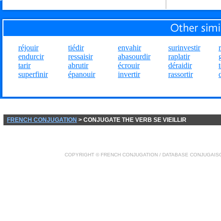
réjouir
tiédir
envahir
surinvestir
endurcir
ressaisir
abasourdir
raplatir
tarir
abrutir
écrouir
déraidir
t
superfinir
épanouir
invertir
rassortir
FRENCH CONJUGATION
> CONJUGATE THE VERB SE VIEILLIR
COPYRIGHT ©
FRENCH CONJUGATION
/ DATABASE
CONJUGAIS