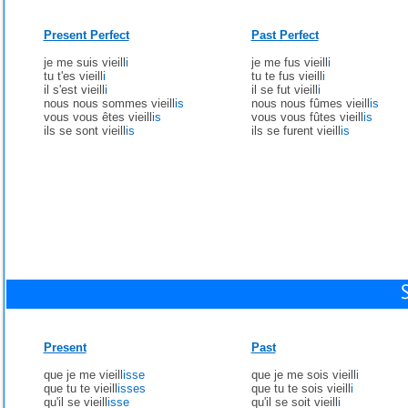
Present Perfect
Past Perfect
je me suis vieill
i
je me fus vieill
i
tu t'es vieill
i
tu te fus vieill
i
il s'est vieill
i
il se fut vieill
i
nous nous sommes vieill
is
nous nous fûmes vieill
is
vous vous êtes vieill
is
vous vous fûtes vieill
is
ils se sont vieill
is
ils se furent vieill
is
Present
Past
que je me vieill
isse
que je me sois vieill
i
que tu te vieill
isses
que tu te sois vieill
i
qu'il se vieill
isse
qu'il se soit vieill
i