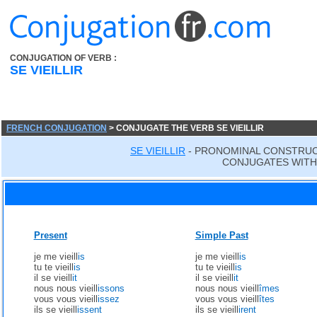
CONJUGATION OF VERB :
SE VIEILLIR
FRENCH CONJUGATION
> CONJUGATE THE VERB SE VIEILLIR
SE VIEILLIR
- PRONOMINAL CONSTRUC
CONJUGATES WITH 
Present
Simple Past
je me vieill
is
je me vieill
is
tu te vieill
is
tu te vieill
is
il se vieill
it
il se vieill
it
nous nous vieill
issons
nous nous vieill
îmes
vous vous vieill
issez
vous vous vieill
îtes
ils se vieill
issent
ils se vieill
irent