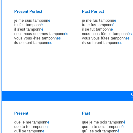
Present Perfect
Past Perfect
je me suis tamponn
é
je me fus tamponn
é
tu t'es tamponn
é
tu te fus tamponn
é
il s'est tamponn
é
il se fut tamponn
é
nous nous sommes tamponn
és
nous nous fûmes tamponn
és
vous vous êtes tamponn
és
vous vous fûtes tamponn
és
ils se sont tamponn
és
ils se furent tamponn
és
Present
Past
que je me tamponn
e
que je me sois tamponn
é
que tu te tamponn
es
que tu te sois tamponn
é
qu'il se tamponn
e
qu'il se soit tamponn
é