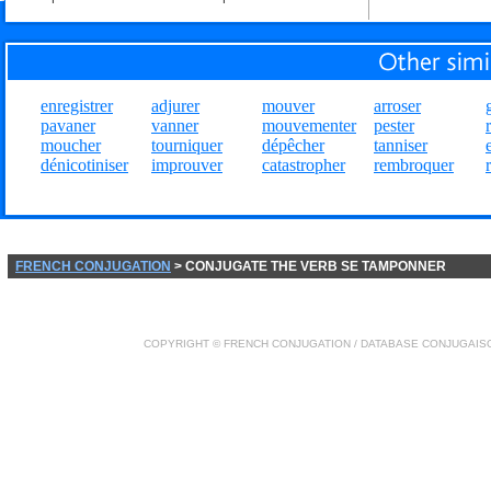
enregistrer
adjurer
mouver
arroser
pavaner
vanner
mouvementer
pester
moucher
tourniquer
dépêcher
tanniser
dénicotiniser
improuver
catastropher
rembroquer
FRENCH CONJUGATION
> CONJUGATE THE VERB SE TAMPONNER
COPYRIGHT ©
FRENCH CONJUGATION
/ DATABASE
CONJUGAIS