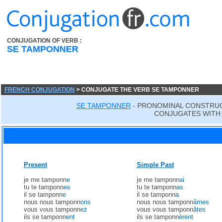
CONJUGATION OF VERB :
SE TAMPONNER
FRENCH CONJUGATION
> CONJUGATE THE VERB SE TAMPONNER
SE TAMPONNER
- PRONOMINAL CONSTRUC
CONJUGATES WITH 
Present
Simple Past
je me tamponn
e
je me tamponn
ai
tu te tamponn
es
tu te tamponn
as
il se tamponn
e
il se tamponn
a
nous nous tamponn
ons
nous nous tamponn
âmes
vous vous tamponn
ez
vous vous tamponn
âtes
ils se tamponn
ent
ils se tamponn
èrent