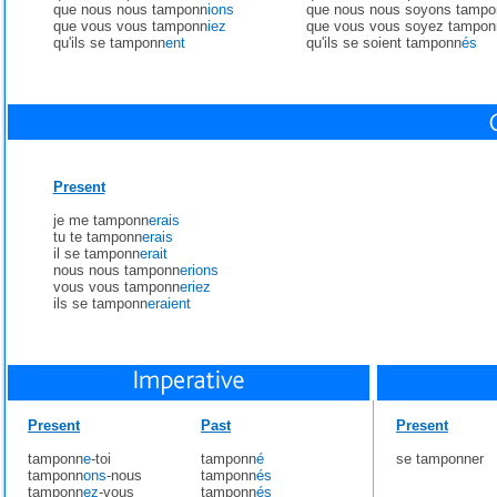
que nous nous tamponn
ions
que nous nous soyons tampo
que vous vous tamponn
iez
que vous vous soyez tampon
qu'ils se tamponn
ent
qu'ils se soient tamponn
és
Present
je me tamponn
erais
tu te tamponn
erais
il se tamponn
erait
nous nous tamponn
erions
vous vous tamponn
eriez
ils se tamponn
eraient
Present
Past
Present
tamponn
e
-toi
tamponn
é
se tamponner
tamponn
ons
-nous
tamponn
és
tamponn
ez
-vous
tamponn
és