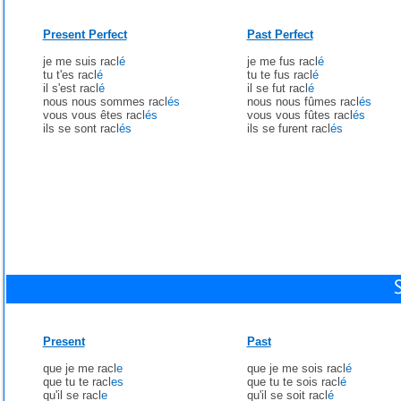
Present Perfect
Past Perfect
je me suis racl
é
je me fus racl
é
tu t'es racl
é
tu te fus racl
é
il s'est racl
é
il se fut racl
é
nous nous sommes racl
és
nous nous fûmes racl
és
vous vous êtes racl
és
vous vous fûtes racl
és
ils se sont racl
és
ils se furent racl
és
Present
Past
que je me racl
e
que je me sois racl
é
que tu te racl
es
que tu te sois racl
é
qu'il se racl
e
qu'il se soit racl
é