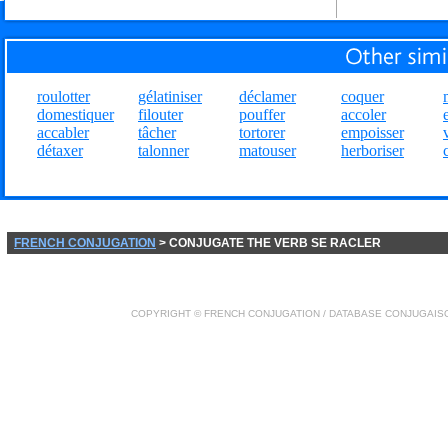
roulotter
gélatiniser
déclamer
coquer
domestiquer
filouter
pouffer
accoler
accabler
tâcher
tortorer
empoisser
détaxer
talonner
matouser
herboriser
FRENCH CONJUGATION
> CONJUGATE THE VERB SE RACLER
COPYRIGHT ©
FRENCH CONJUGATION
/ DATABASE
CONJUGAIS