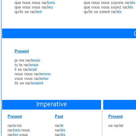
que nous nous racl
ions
que nous nous soyons racl
és
que vous vous racl
iez
que vous vous soyez racl
és
qu'ils se racl
ent
qu'ils se soient racl
és
Present
je me racl
erais
tu te racl
erais
il se racl
erait
nous nous racl
erions
vous vous racl
eriez
ils se racl
eraient
Present
Past
Present
racl
e
-toi
racl
é
se racler
racl
ons
-nous
racl
és
racl
ez
-vous
racl
és