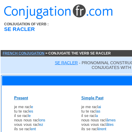
CONJUGATION OF VERB :
SE RACLER
FRENCH CONJUGATION
> CONJUGATE THE VERB SE RACLER
SE RACLER
- PRONOMINAL CONSTRU
CONJUGATES WITH 
Present
Simple Past
je me racl
e
je me racl
ai
tu te racl
es
tu te racl
as
il se racl
e
il se racl
a
nous nous racl
ons
nous nous racl
âmes
vous vous racl
ez
vous vous racl
âtes
ils se racl
ent
ils se racl
èrent