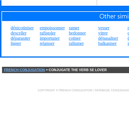
dénicotiniser
empoissonner
ramer
vesser
desceller
rafistoler
bedonner
vitrer
déparasiter
importuner
cotiser
dénasaliser
ligner
relaisser
rallumer
balkaniser
FRENCH CONJUGATION
> CONJUGATE THE VERB SE LOVER
COPYRIGHT ©
FRENCH CONJUGATION
/ DATABASE
CONJUGAIS