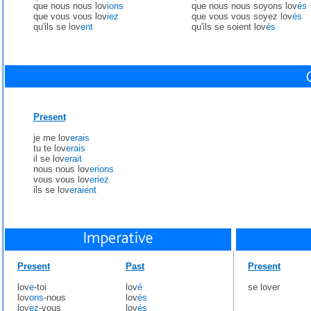
que nous nous lov
ions
que nous nous soyons lov
és
que vous vous lov
iez
que vous vous soyez lov
és
qu'ils se lov
ent
qu'ils se soient lov
és
Present
je me lov
erais
tu te lov
erais
il se lov
erait
nous nous lov
erions
vous vous lov
eriez
ils se lov
eraient
Present
Past
Present
lov
e
-toi
lov
é
se lover
lov
ons
-nous
lov
és
lov
ez
-vous
lov
és