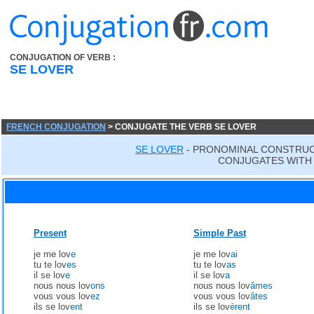
CONJUGATION OF VERB :
SE LOVER
FRENCH CONJUGATION
> CONJUGATE THE VERB SE LOVER
SE LOVER
- PRONOMINAL CONSTRUC
CONJUGATES WITH 
Present
Simple Past
je me lov
e
je me lov
ai
tu te lov
es
tu te lov
as
il se lov
e
il se lov
a
nous nous lov
ons
nous nous lov
âmes
vous vous lov
ez
vous vous lov
âtes
ils se lov
ent
ils se lov
èrent