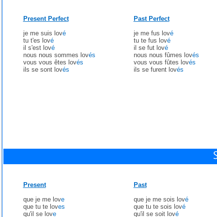
Present Perfect
Past Perfect
je me suis lov
é
je me fus lov
é
tu t'es lov
é
tu te fus lov
é
il s'est lov
é
il se fut lov
é
nous nous sommes lov
és
nous nous fûmes lov
és
vous vous êtes lov
és
vous vous fûtes lov
és
ils se sont lov
és
ils se furent lov
és
Present
Past
que je me lov
e
que je me sois lov
é
que tu te lov
es
que tu te sois lov
é
qu'il se lov
e
qu'il se soit lov
é