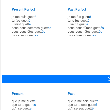
Present Perfect
Past Perfect
je me suis guett
é
je me fus guett
é
tu t'es guett
é
tu te fus guett
é
il s'est guett
é
il se fut guett
é
nous nous sommes guett
és
nous nous fûmes guett
és
vous vous êtes guett
és
vous vous fûtes guett
és
ils se sont guett
és
ils se furent guett
és
Present
Past
que je me guett
e
que je me sois guett
é
que tu te guett
es
que tu te sois guett
é
qu'il se guett
e
qu'il se soit guett
é