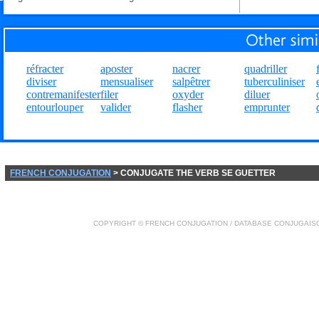
réfracter
aposter
nacrer
quadriller
diviser
mensualiser
salpêtrer
tuberculiniser
contremanifester
filer
oxyder
diluer
entourlouper
valider
flasher
emprunter
FRENCH CONJUGATION
> CONJUGATE THE VERB SE GUETTER
COPYRIGHT ©
FRENCH CONJUGATION
/ DATABASE
CONJUGAIS