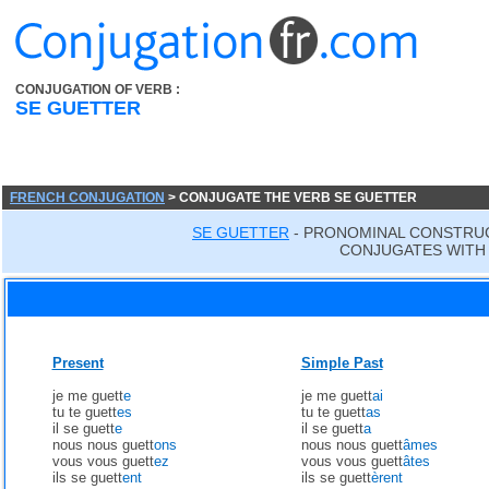
CONJUGATION OF VERB :
SE GUETTER
FRENCH CONJUGATION
> CONJUGATE THE VERB SE GUETTER
SE GUETTER
- PRONOMINAL CONSTRU
CONJUGATES WITH 
Present
Simple Past
je me guett
e
je me guett
ai
tu te guett
es
tu te guett
as
il se guett
e
il se guett
a
nous nous guett
ons
nous nous guett
âmes
vous vous guett
ez
vous vous guett
âtes
ils se guett
ent
ils se guett
èrent