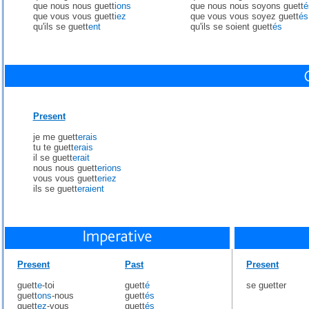
que nous nous guett
ions
que nous nous soyons guett
é
que vous vous guett
iez
que vous vous soyez guett
és
qu'ils se guett
ent
qu'ils se soient guett
és
Present
je me guett
erais
tu te guett
erais
il se guett
erait
nous nous guett
erions
vous vous guett
eriez
ils se guett
eraient
Present
Past
Present
guett
e
-toi
guett
é
se guetter
guett
ons
-nous
guett
és
guett
ez
-vous
guett
és