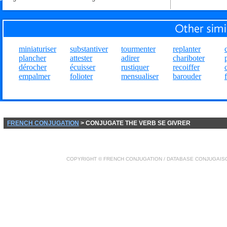
miniaturiser
substantiver
tourmenter
replanter
plancher
attester
adirer
chariboter
dérocher
écuisser
rustiquer
recoiffer
empalmer
folioter
mensualiser
barouder
FRENCH CONJUGATION
> CONJUGATE THE VERB SE GIVRER
COPYRIGHT ©
FRENCH CONJUGATION
/ DATABASE
CONJUGAIS