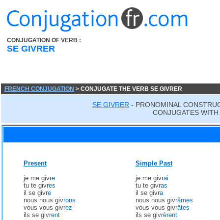
CONJUGATION OF VERB :
SE GIVRER
FRENCH CONJUGATION
> CONJUGATE THE VERB SE GIVRER
SE GIVRER
- PRONOMINAL CONSTRUC
CONJUGATES WITH 
Present
Simple Past
je me givr
e
je me givr
ai
tu te givr
es
tu te givr
as
il se givr
e
il se givr
a
nous nous givr
ons
nous nous givr
âmes
vous vous givr
ez
vous vous givr
âtes
ils se givr
ent
ils se givr
èrent