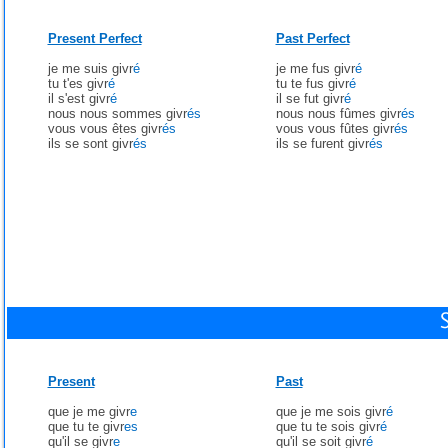
Present Perfect
Past Perfect
je me suis givr
é
je me fus givr
é
tu t'es givr
é
tu te fus givr
é
il s'est givr
é
il se fut givr
é
nous nous sommes givr
és
nous nous fûmes givr
és
vous vous êtes givr
és
vous vous fûtes givr
és
ils se sont givr
és
ils se furent givr
és
Present
Past
que je me givr
e
que je me sois givr
é
que tu te givr
es
que tu te sois givr
é
qu'il se givr
e
qu'il se soit givr
é