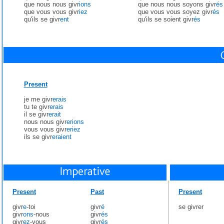
que nous nous givr
ions
que nous nous soyons givr
és
que vous vous givr
iez
que vous vous soyez givr
és
qu'ils se givr
ent
qu'ils se soient givr
és
Present
je me givr
erais
tu te givr
erais
il se givr
erait
nous nous givr
erions
vous vous givr
eriez
ils se givr
eraient
Present
Past
Present
givr
e
-toi
givr
é
se givrer
givr
ons
-nous
givr
és
givr
ez
-vous
givr
és