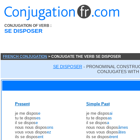
CONJUGATION OF VERB :
SE DISPOSER
FRENCH CONJUGATION
> CONJUGATE THE VERB SE DISPOSER
SE DISPOSER
- PRONOMINAL CONSTRUC
CONJUGATES WITH 
Present
Simple Past
je me dispos
e
je me dispos
ai
tu te dispos
es
tu te dispos
as
il se dispos
e
il se dispos
a
nous nous dispos
ons
nous nous dispos
âmes
vous vous dispos
ez
vous vous dispos
âtes
ils se dispos
ent
ils se dispos
èrent