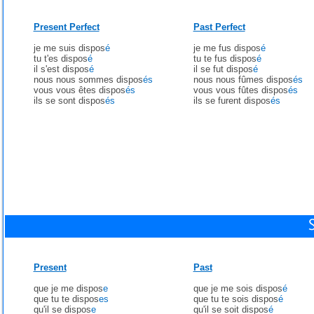
Present Perfect
Past Perfect
je me suis dispos
é
je me fus dispos
é
tu t'es dispos
é
tu te fus dispos
é
il s'est dispos
é
il se fut dispos
é
nous nous sommes dispos
és
nous nous fûmes dispos
és
vous vous êtes dispos
és
vous vous fûtes dispos
és
ils se sont dispos
és
ils se furent dispos
és
Present
Past
que je me dispos
e
que je me sois dispos
é
que tu te dispos
es
que tu te sois dispos
é
qu'il se dispos
e
qu'il se soit dispos
é