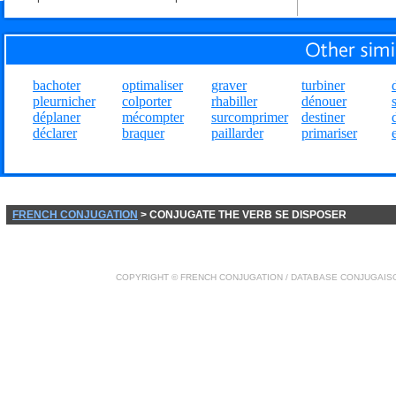
bachoter
optimaliser
graver
turbiner
pleurnicher
colporter
rhabiller
dénouer
déplaner
mécompter
surcomprimer
destiner
déclarer
braquer
paillarder
primariser
FRENCH CONJUGATION
> CONJUGATE THE VERB SE DISPOSER
COPYRIGHT ©
FRENCH CONJUGATION
/ DATABASE
CONJUGAIS