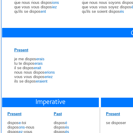
que nous nous dispos
ions
que nous nous soyons dispo
que vous vous dispos
iez
que vous vous soyez dispos
qu'ils se dispos
ent
qu'ils se soient dispos
és
Present
je me dispos
erais
tu te dispos
erais
il se dispos
erait
nous nous dispos
erions
vous vous dispos
eriez
ils se dispos
eraient
Present
Past
Present
dispos
e
-toi
dispos
é
se disposer
dispos
ons
-nous
dispos
és
dispos
ez
-vous
dispos
és