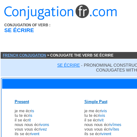
CONJUGATION OF VERB :
SE ÉCRIRE
FRENCH CONJUGATION
> CONJUGATE THE VERB SE ÉCRIRE
SE ÉCRIRE
- PRONOMINAL CONSTRUC
CONJUGATES WITH 
Present
Simple Past
je me écr
is
je me écr
ivis
tu te écr
is
tu te écr
ivis
il se écr
it
il se écr
ivit
nous nous écr
ivons
nous nous écr
ivîmes
vous vous écr
ivez
vous vous écr
ivîtes
ils se écr
ivent
ils se écr
ivirent