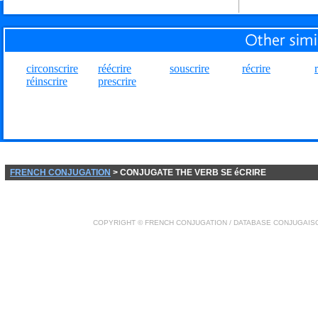
circonscrire
réécrire
souscrire
récrire
réinscrire
prescrire
FRENCH CONJUGATION
> CONJUGATE THE VERB SE éCRIRE
COPYRIGHT ©
FRENCH CONJUGATION
/ DATABASE
CONJUGAIS