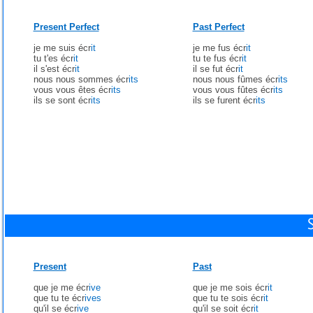
Present Perfect
Past Perfect
je me suis écr
it
je me fus écr
it
tu t'es écr
it
tu te fus écr
it
il s'est écr
it
il se fut écr
it
nous nous sommes écr
its
nous nous fûmes écr
its
vous vous êtes écr
its
vous vous fûtes écr
its
ils se sont écr
its
ils se furent écr
its
Present
Past
que je me écr
ive
que je me sois écr
it
que tu te écr
ives
que tu te sois écr
it
qu'il se écr
ive
qu'il se soit écr
it