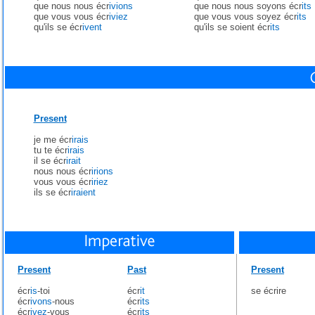
que nous nous écr
ivions
que nous nous soyons écr
its
que vous vous écr
iviez
que vous vous soyez écr
its
qu'ils se écr
ivent
qu'ils se soient écr
its
Present
je me écr
irais
tu te écr
irais
il se écr
irait
nous nous écr
irions
vous vous écr
iriez
ils se écr
iraient
Present
Past
Present
écr
is
-toi
écr
it
se écrire
écr
ivons
-nous
écr
its
écr
ivez
-vous
écr
its