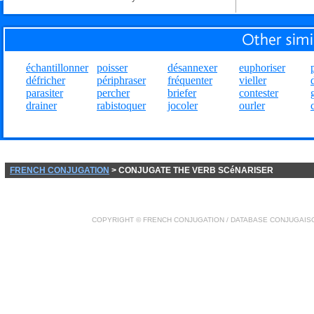
échantillonner
poisser
désannexer
euphoriser
défricher
périphraser
fréquenter
vieller
parasiter
percher
briefer
contester
drainer
rabistoquer
jocoler
ourler
FRENCH CONJUGATION
> CONJUGATE THE VERB SCéNARISER
COPYRIGHT ©
FRENCH CONJUGATION
/ DATABASE
CONJUGAIS