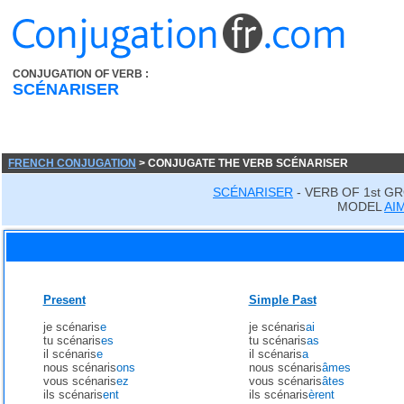
CONJUGATION OF VERB :
SCÉNARISER
FRENCH CONJUGATION
> CONJUGATE THE VERB SCÉNARISER
SCÉNARISER
- VERB OF 1st G
MODEL
AI
Present
Simple Past
je scénaris
e
je scénaris
ai
tu scénaris
es
tu scénaris
as
il scénaris
e
il scénaris
a
nous scénaris
ons
nous scénaris
âmes
vous scénaris
ez
vous scénaris
âtes
ils scénaris
ent
ils scénaris
èrent