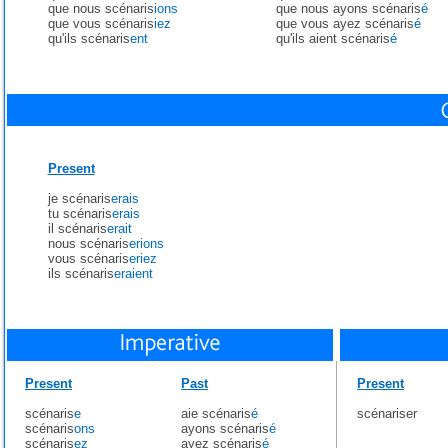
que nous scénaris
ions
que nous ayons scénaris
é
que vous scénaris
iez
que vous ayez scénaris
é
qu'ils scénaris
ent
qu'ils aient scénaris
é
Present
je scénaris
erais
tu scénaris
erais
il scénaris
erait
nous scénaris
erions
vous scénaris
eriez
ils scénaris
eraient
Present
Past
Present
scénaris
e
aie scénaris
é
scénariser
scénaris
ons
ayons scénaris
é
scénaris
ez
ayez scénaris
é