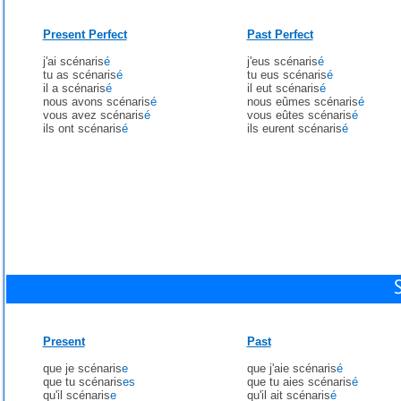
Present Perfect
Past Perfect
j'ai scénaris
é
j'eus scénaris
é
tu as scénaris
é
tu eus scénaris
é
il a scénaris
é
il eut scénaris
é
nous avons scénaris
é
nous eûmes scénaris
é
vous avez scénaris
é
vous eûtes scénaris
é
ils ont scénaris
é
ils eurent scénaris
é
Present
Past
que je scénaris
e
que j'aie scénaris
é
que tu scénaris
es
que tu aies scénaris
é
qu'il scénaris
e
qu'il ait scénaris
é