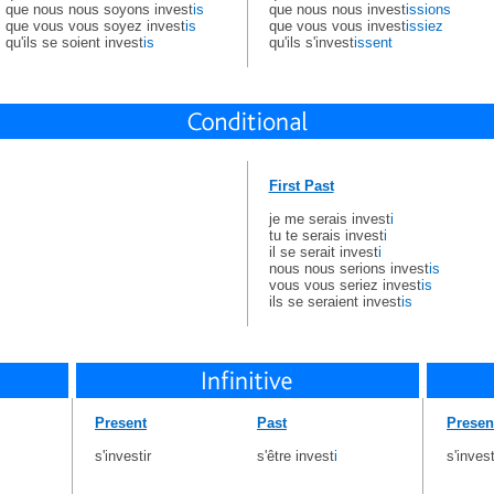
que nous nous soyons invest
is
que nous nous invest
issions
que vous vous soyez invest
is
que vous vous invest
issiez
qu'ils se soient invest
is
qu'ils s'invest
issent
First Past
je me serais invest
i
tu te serais invest
i
il se serait invest
i
nous nous serions invest
is
vous vous seriez invest
is
ils se seraient invest
is
Present
Past
Presen
s'investir
s'être invest
i
s'inves