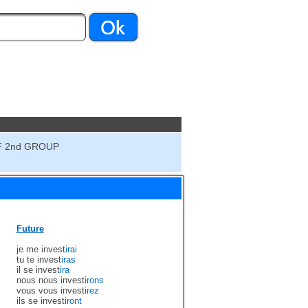
F 2nd GROUP
Future
je me invest
irai
tu te invest
iras
il se invest
ira
nous nous invest
irons
vous vous invest
irez
ils se invest
iront