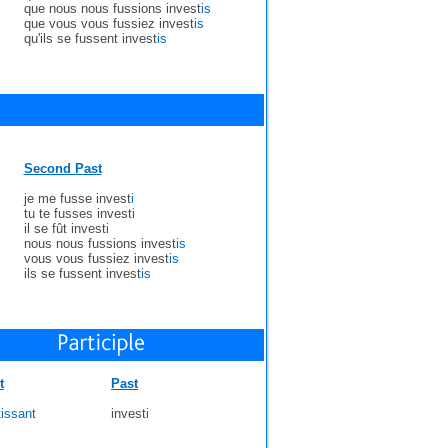
que nous nous fussions invest
is
que vous vous fussiez invest
is
qu'ils se fussent invest
is
Second Past
je me fusse invest
i
tu te fusses invest
i
il se fût invest
i
nous nous fussions invest
is
vous vous fussiez invest
is
ils se fussent invest
is
t
Past
t
issant
invest
i