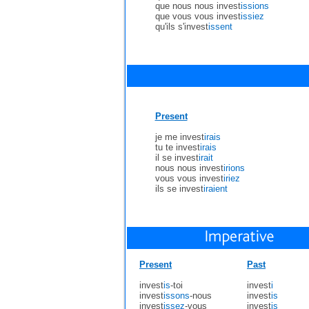
que nous nous invest
issions
que vous vous invest
issiez
qu'ils s'invest
issent
Present
je me invest
irais
tu te invest
irais
il se invest
irait
nous nous invest
irions
vous vous invest
iriez
ils se invest
iraient
Present
Past
invest
is
-toi
invest
i
invest
issons
-nous
invest
is
invest
issez
-vous
invest
is