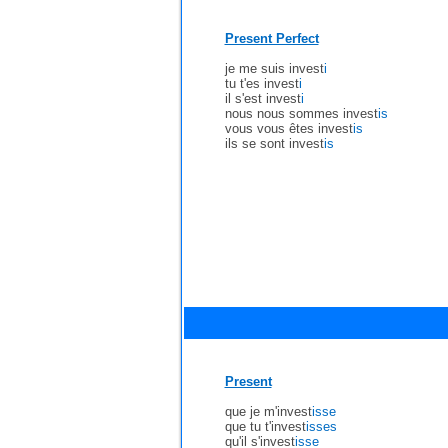
Present Perfect
je me suis invest
i
tu t'es invest
i
il s'est invest
i
nous nous sommes invest
is
vous vous êtes invest
is
ils se sont invest
is
Present
que je m'invest
isse
que tu t'invest
isses
qu'il s'invest
isse