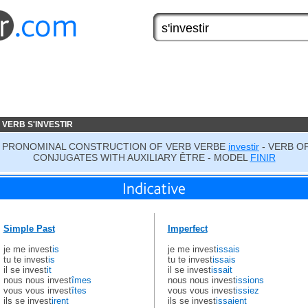
VERB S'INVESTIR
 PRONOMINAL CONSTRUCTION OF VERB VERBE
investir
- VERB O
CONJUGATES WITH AUXILIARY ÊTRE - MODEL
FINIR
Simple Past
Imperfect
je me invest
is
je me invest
issais
tu te invest
is
tu te invest
issais
il se invest
it
il se invest
issait
nous nous invest
îmes
nous nous invest
issions
vous vous invest
îtes
vous vous invest
issiez
ils se invest
irent
ils se invest
issaient