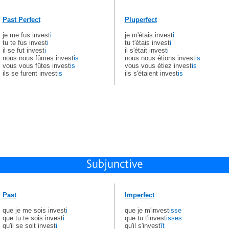
Past Perfect
Pluperfect
je me fus invest
i
je m'étais invest
i
tu te fus invest
i
tu t'étais invest
i
il se fut invest
i
il s'était invest
i
nous nous fûmes invest
is
nous nous étions invest
is
vous vous fûtes invest
is
vous vous étiez invest
is
ils se furent invest
is
ils s'étaient invest
is
Past
Imperfect
que je me sois invest
i
que je m'invest
isse
que tu te sois invest
i
que tu t'invest
isses
qu'il se soit invest
i
qu'il s'invest
ît