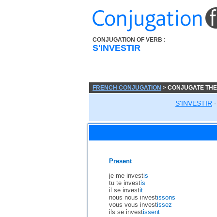
CONJUGATION OF VERB :
S'INVESTIR
FRENCH CONJUGATION
> CONJUGATE THE 
S'INVESTIR
-
Present
je me invest
is
tu te invest
is
il se invest
it
nous nous invest
issons
vous vous invest
issez
ils se invest
issent