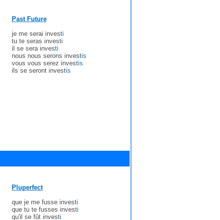
Past Future
je me serai invest
i
tu te seras invest
i
il se sera invest
i
nous nous serons invest
is
vous vous serez invest
is
ils se seront invest
is
Pluperfect
que je me fusse invest
i
que tu te fusses invest
i
qu'il se fût invest
i