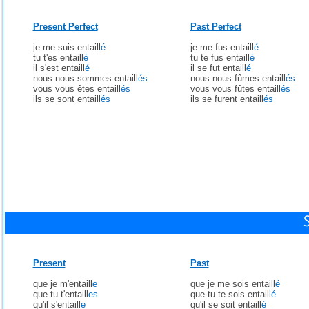
Present Perfect
Past Perfect
je me suis entaill
é
je me fus entaill
é
tu t'es entaill
é
tu te fus entaill
é
il s'est entaill
é
il se fut entaill
é
nous nous sommes entaill
és
nous nous fûmes entaill
és
vous vous êtes entaill
és
vous vous fûtes entaill
és
ils se sont entaill
és
ils se furent entaill
és
Present
Past
que je m'entaill
e
que je me sois entaill
é
que tu t'entaill
es
que tu te sois entaill
é
qu'il s'entaill
e
qu'il se soit entaill
é