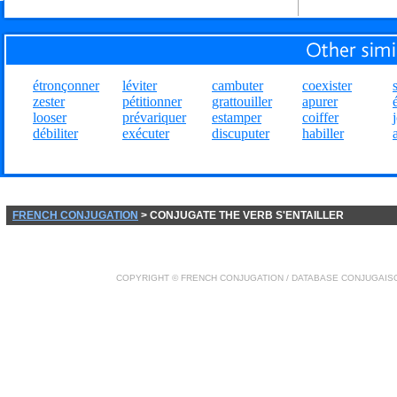
étronçonner
léviter
cambuter
coexister
zester
pétitionner
grattouiller
apurer
looser
prévariquer
estamper
coiffer
débiliter
exécuter
discuputer
habiller
FRENCH CONJUGATION
> CONJUGATE THE VERB S'ENTAILLER
COPYRIGHT ©
FRENCH CONJUGATION
/ DATABASE
CONJUGAIS