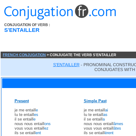
CONJUGATION OF VERB :
S'ENTAILLER
FRENCH CONJUGATION
> CONJUGATE THE VERB S'ENTAILLER
S'ENTAILLER
- PRONOMINAL CONSTRUC
CONJUGATES WITH 
Present
Simple Past
je me entaill
e
je me entaill
ai
tu te entaill
es
tu te entaill
as
il se entaill
e
il se entaill
a
nous nous entaill
ons
nous nous entaill
âmes
vous vous entaill
ez
vous vous entaill
âtes
ils se entaill
ent
ils se entaill
èrent