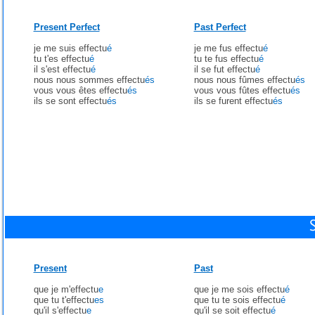
Present Perfect
Past Perfect
je me suis effectu
é
je me fus effectu
é
tu t'es effectu
é
tu te fus effectu
é
il s'est effectu
é
il se fut effectu
é
nous nous sommes effectu
és
nous nous fûmes effectu
és
vous vous êtes effectu
és
vous vous fûtes effectu
és
ils se sont effectu
és
ils se furent effectu
és
Present
Past
que je m'effectu
e
que je me sois effectu
é
que tu t'effectu
es
que tu te sois effectu
é
qu'il s'effectu
e
qu'il se soit effectu
é