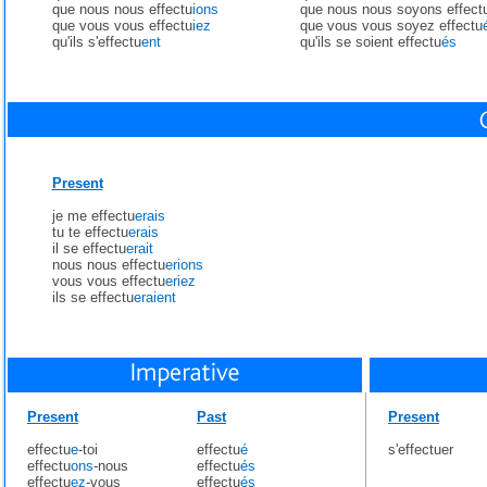
que nous nous effectu
ions
que nous nous soyons effect
que vous vous effectu
iez
que vous vous soyez effectu
qu'ils s'effectu
ent
qu'ils se soient effectu
és
Present
je me effectu
erais
tu te effectu
erais
il se effectu
erait
nous nous effectu
erions
vous vous effectu
eriez
ils se effectu
eraient
Present
Past
Present
effectu
e
-toi
effectu
é
s'effectuer
effectu
ons
-nous
effectu
és
effectu
ez
-vous
effectu
és