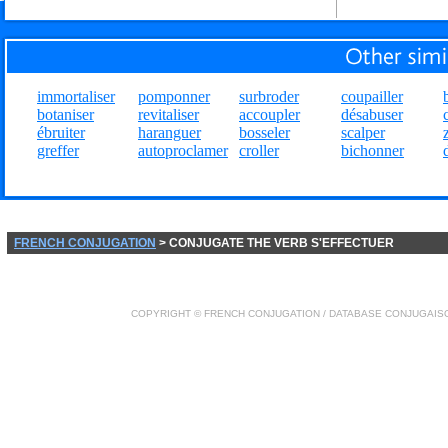
immortaliser
pomponner
surbroder
coupailler
botaniser
revitaliser
accoupler
désabuser
ébruiter
haranguer
bosseler
scalper
greffer
autoproclamer
croller
bichonner
FRENCH CONJUGATION
> CONJUGATE THE VERB S'EFFECTUER
COPYRIGHT ©
FRENCH CONJUGATION
/ DATABASE
CONJUGAIS