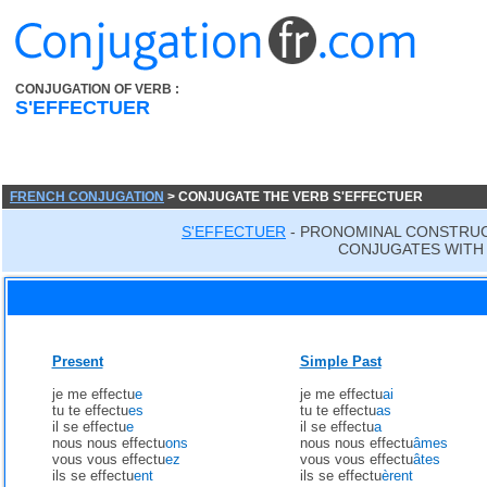
CONJUGATION OF VERB :
S'EFFECTUER
FRENCH CONJUGATION
> CONJUGATE THE VERB S'EFFECTUER
S'EFFECTUER
- PRONOMINAL CONSTRUC
CONJUGATES WITH 
Present
Simple Past
je me effectu
e
je me effectu
ai
tu te effectu
es
tu te effectu
as
il se effectu
e
il se effectu
a
nous nous effectu
ons
nous nous effectu
âmes
vous vous effectu
ez
vous vous effectu
âtes
ils se effectu
ent
ils se effectu
èrent