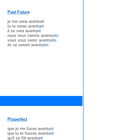
Past Future
je me serai aventur
é
tu te seras aventur
é
il se sera aventur
é
nous nous serons aventur
és
vous vous serez aventur
és
ils se seront aventur
és
Pluperfect
que je me fusse aventur
é
que tu te fusses aventur
é
qu'il se fût aventur
é