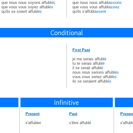
que nous nous soyons affubl
és
que nous nous affubl
assions
que vous vous soyez affubl
és
que vous vous affubl
assiez
qu'ils se soient affubl
és
qu'ils s'affubl
assent
First Past
je me serais affubl
é
tu te serais affubl
é
il se serait affubl
é
nous nous serions affubl
és
vous vous seriez affubl
és
ils se seraient affubl
és
Present
Past
Presen
s'affubler
s'être affubl
é
s'affubl