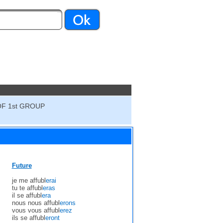
OF 1st GROUP
Future
je me affubl
erai
tu te affubl
eras
il se affubl
era
nous nous affubl
erons
vous vous affubl
erez
ils se affubl
eront