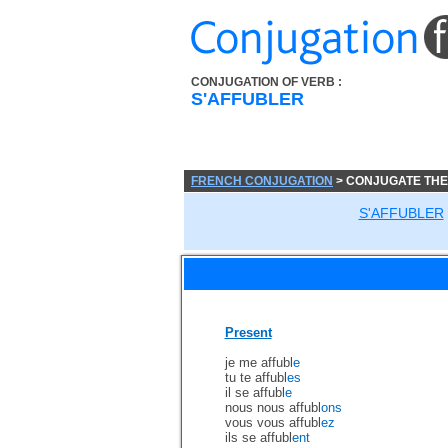
CONJUGATION OF VERB :
S'AFFUBLER
FRENCH CONJUGATION
> CONJUGATE THE
S'AFFUBLER
Present
je me affubl
e
tu te affubl
es
il se affubl
e
nous nous affubl
ons
vous vous affubl
ez
ils se affubl
ent