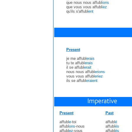
que nous nous affubl
ions
que vous vous affubl
iez
qu'ils s'affubl
ent
Present
je me affubl
erais
tu te affubl
erais
il se affubl
erait
nous nous affubl
erions
vous vous affubl
eriez
ils se affubl
eraient
Present
Past
affubl
e
-toi
affubl
é
affubl
ons
-nous
affubl
és
affubl
ez
-vous
affubl
és