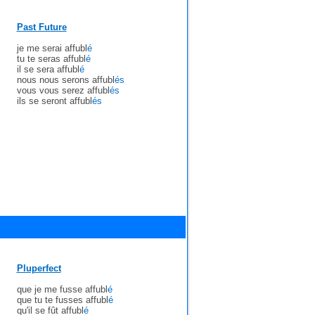
Past Future
je me serai affubl
é
tu te seras affubl
é
il se sera affubl
é
nous nous serons affubl
és
vous vous serez affubl
és
ils se seront affubl
és
Pluperfect
que je me fusse affubl
é
que tu te fusses affubl
é
qu'il se fût affubl
é