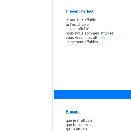
Present Perfect
je me suis affubl
é
tu t'es affubl
é
il s'est affubl
é
nous nous sommes affubl
és
vous vous êtes affubl
és
ils se sont affubl
és
Present
que je m'affubl
e
que tu t'affubl
es
qu'il s'affubl
e