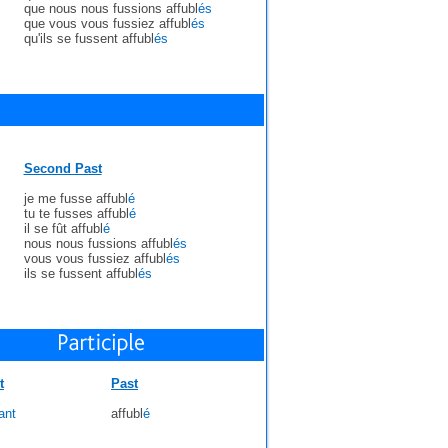
que nous nous fussions affubl
és
que vous vous fussiez affubl
és
qu'ils se fussent affubl
és
Second Past
je me fusse affubl
é
tu te fusses affubl
é
il se fût affubl
é
nous nous fussions affubl
és
vous vous fussiez affubl
és
ils se fussent affubl
és
t
Past
ant
affubl
é