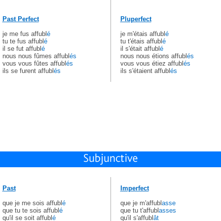
Past Perfect
Pluperfect
je me fus affubl
é
je m'étais affubl
é
tu te fus affubl
é
tu t'étais affubl
é
il se fut affubl
é
il s'était affubl
é
nous nous fûmes affubl
és
nous nous étions affubl
és
vous vous fûtes affubl
és
vous vous étiez affubl
és
ils se furent affubl
és
ils s'étaient affubl
és
Past
Imperfect
que je me sois affubl
é
que je m'affubl
asse
que tu te sois affubl
é
que tu t'affubl
asses
qu'il se soit affubl
é
qu'il s'affubl
ât