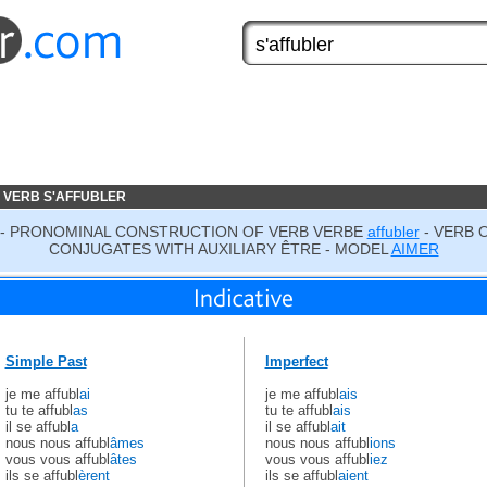
 VERB S'AFFUBLER
- PRONOMINAL CONSTRUCTION OF VERB VERBE
affubler
- VERB 
CONJUGATES WITH AUXILIARY ÊTRE - MODEL
AIMER
Simple Past
Imperfect
je me affubl
ai
je me affubl
ais
tu te affubl
as
tu te affubl
ais
il se affubl
a
il se affubl
ait
nous nous affubl
âmes
nous nous affubl
ions
vous vous affubl
âtes
vous vous affubl
iez
ils se affubl
èrent
ils se affubl
aient