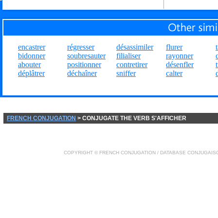
encastrer
régresser
désassimiler
flurer
bidonner
soubresauter
filialiser
rayonner
abouter
positionner
contretirer
désenfler
déplâtrer
déchaîner
sniffer
calter
FRENCH CONJUGATION
> CONJUGATE THE VERB S'AFFICHER
COPYRIGHT ©
FRENCH CONJUGATION
/ DATABASE
CONJUGAIS