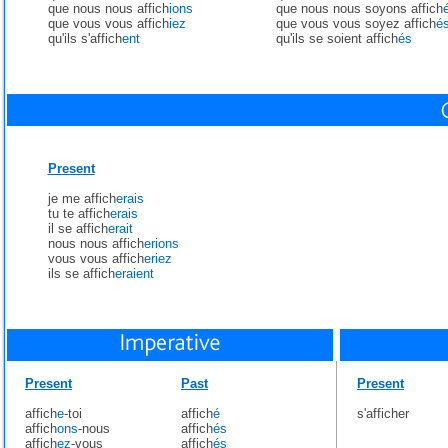
que nous nous affich
ions
que nous nous soyons affich
que vous vous affich
iez
que vous vous soyez affich
é
qu'ils s'affich
ent
qu'ils se soient affich
és
Present
je me affich
erais
tu te affich
erais
il se affich
erait
nous nous affich
erions
vous vous affich
eriez
ils se affich
eraient
Present
Past
Present
affich
e
-toi
affich
é
s'afficher
affich
ons
-nous
affich
és
affich
ez
-vous
affich
és