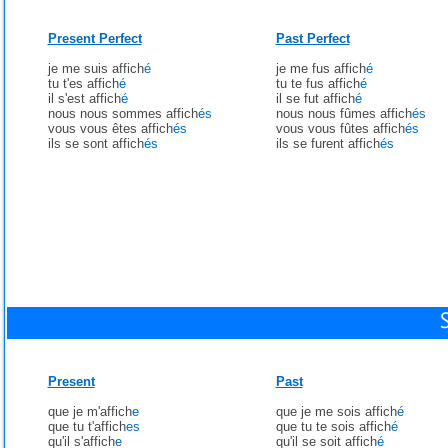
Present Perfect
Past Perfect
je me suis affich
é
je me fus affich
é
tu t'es affich
é
tu te fus affich
é
il s'est affich
é
il se fut affich
é
nous nous sommes affich
és
nous nous fûmes affich
és
vous vous êtes affich
és
vous vous fûtes affich
és
ils se sont affich
és
ils se furent affich
és
Present
Past
que je m'affich
e
que je me sois affich
é
que tu t'affich
es
que tu te sois affich
é
qu'il s'affich
e
qu'il se soit affich
é