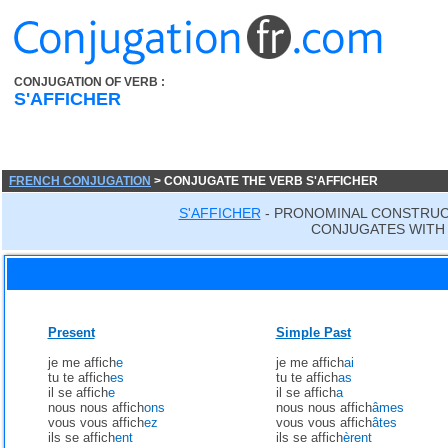
CONJUGATION OF VERB :
S'AFFICHER
FRENCH CONJUGATION
> CONJUGATE THE VERB S'AFFICHER
S'AFFICHER
- PRONOMINAL CONSTRUC
CONJUGATES WITH 
Present
Simple Past
je me affich
e
je me affich
ai
tu te affich
es
tu te affich
as
il se affich
e
il se affich
a
nous nous affich
ons
nous nous affich
âmes
vous vous affich
ez
vous vous affich
âtes
ils se affich
ent
ils se affich
èrent