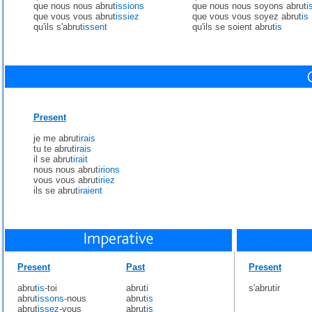
que nous nous abrut
issions
que nous nous soyons abrut
i
que vous vous abrut
issiez
que vous vous soyez abrut
is
qu'ils s'abrut
issent
qu'ils se soient abrut
is
Present
je me abrut
irais
tu te abrut
irais
il se abrut
irait
nous nous abrut
irions
vous vous abrut
iriez
ils se abrut
iraient
Present
Past
Present
abrut
is
-toi
abrut
i
s'abrutir
abrut
issons
-nous
abrut
is
abrut
issez
-vous
abrut
is