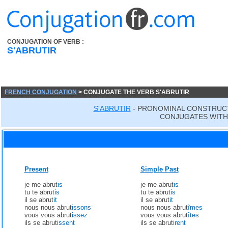
CONJUGATION OF VERB :
S'ABRUTIR
FRENCH CONJUGATION
> CONJUGATE THE VERB S'ABRUTIR
S'ABRUTIR
- PRONOMINAL CONSTRUC
CONJUGATES WITH 
Present
Simple Past
je me abrut
is
je me abrut
is
tu te abrut
is
tu te abrut
is
il se abrut
it
il se abrut
it
nous nous abrut
issons
nous nous abrut
îmes
vous vous abrut
issez
vous vous abrut
îtes
ils se abrut
issent
ils se abrut
irent