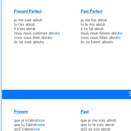
Present Perfect
Past Perfect
je me suis abrut
i
je me fus abrut
i
tu t'es abrut
i
tu te fus abrut
i
il s'est abrut
i
il se fut abrut
i
nous nous sommes abrut
is
nous nous fûmes abrut
is
vous vous êtes abrut
is
vous vous fûtes abrut
is
ils se sont abrut
is
ils se furent abrut
is
Present
Past
que je m'abrut
isse
que je me sois abrut
i
que tu t'abrut
isses
que tu te sois abrut
i
qu'il s'abrut
isse
qu'il se soit abrut
i