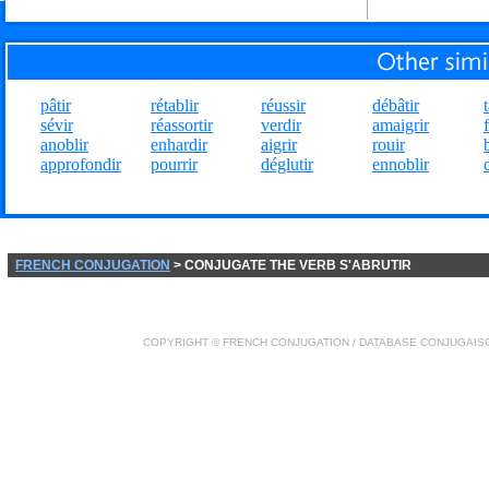
pâtir
rétablir
réussir
débâtir
t
sévir
réassortir
verdir
amaigrir
anoblir
enhardir
aigrir
rouir
approfondir
pourrir
déglutir
ennoblir
FRENCH CONJUGATION
> CONJUGATE THE VERB S'ABRUTIR
COPYRIGHT ©
FRENCH CONJUGATION
/ DATABASE
CONJUGAIS