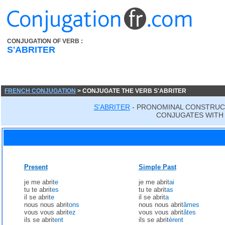
CONJUGATION OF VERB :
S'ABRITER
FRENCH CONJUGATION
> CONJUGATE THE VERB S'ABRITER
S'ABRITER
- PRONOMINAL CONSTRUC
CONJUGATES WITH 
Present
Simple Past
je me abrit
e
je me abrit
ai
tu te abrit
es
tu te abrit
as
il se abrit
e
il se abrit
a
nous nous abrit
ons
nous nous abrit
âmes
vous vous abrit
ez
vous vous abrit
âtes
ils se abrit
ent
ils se abrit
èrent