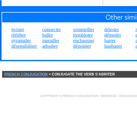
twister
connecter
sommeiller
détester
rééditer
baller
trembloter
démoder
pyramider
murailler
enchausser
barrer
désensibiliser
adouber
dépointer
haubaner
FRENCH CONJUGATION
> CONJUGATE THE VERB S'ABRITER
COPYRIGHT ©
FRENCH CONJUGATION
/ DATABASE
CONJUGAIS