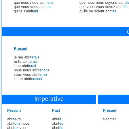
que nous nous abrit
ions
que nous nous soyons abrit
é
que vous vous abrit
iez
que vous vous soyez abrit
és
qu'ils s'abrit
ent
qu'ils se soient abrit
és
Present
je me abrit
erais
tu te abrit
erais
il se abrit
erait
nous nous abrit
erions
vous vous abrit
eriez
ils se abrit
eraient
Present
Past
Present
abrit
e
-toi
abrit
é
s'abriter
abrit
ons
-nous
abrit
és
abrit
ez
-vous
abrit
és