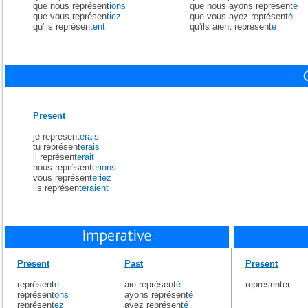
que nous représent
ions
que nous ayons représent
é
que vous représent
iez
que vous ayez représent
é
qu'ils représent
ent
qu'ils aient représent
é
Present
je représent
erais
tu représent
erais
il représent
erait
nous représent
erions
vous représent
eriez
ils représent
eraient
Present
Past
Present
représent
e
aie représent
é
représenter
représent
ons
ayons représent
é
représent
ez
ayez représent
é