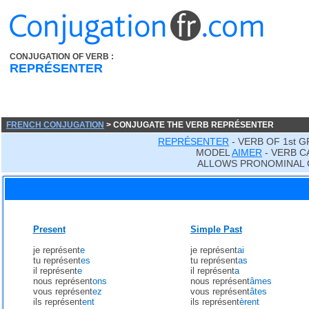
CONJUGATION OF VERB :
REPRÉSENTER
FRENCH CONJUGATION
> CONJUGATE THE VERB REPRÉSENTER
REPRÉSENTER
- VERB OF 1st 
MODEL
AIMER
- VERB C
ALLOWS PRONOMINAL 
Present
Simple Past
je représent
e
je représent
ai
tu représent
es
tu représent
as
il représent
e
il représent
a
nous représent
ons
nous représent
âmes
vous représent
ez
vous représent
âtes
ils représent
ent
ils représent
èrent