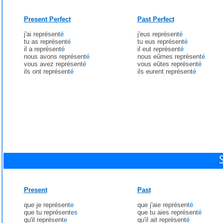
Present Perfect
Past Perfect
j'ai représent
é
j'eus représent
é
tu as représent
é
tu eus représent
é
il a représent
é
il eut représent
é
nous avons représent
é
nous eûmes représent
é
vous avez représent
é
vous eûtes représent
é
ils ont représent
é
ils eurent représent
é
Present
Past
que je représent
e
que j'aie représent
é
que tu représent
es
que tu aies représent
é
qu'il représent
e
qu'il ait représent
é