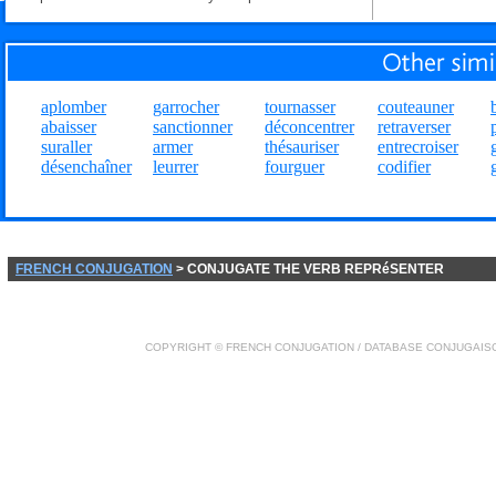
aplomber
garrocher
tournasser
couteauner
abaisser
sanctionner
déconcentrer
retraverser
suraller
armer
thésauriser
entrecroiser
désenchaîner
leurrer
fourguer
codifier
FRENCH CONJUGATION
> CONJUGATE THE VERB REPRéSENTER
COPYRIGHT ©
FRENCH CONJUGATION
/ DATABASE
CONJUGAIS