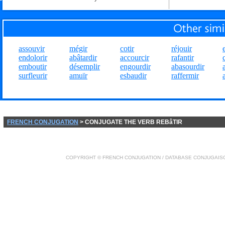
assouvir
mégir
cotir
réjouir
endolorir
abâtardir
accourcir
rafantir
emboutir
désemplir
engourdir
abasourdir
surfleurir
amuïr
esbaudir
raffermir
FRENCH CONJUGATION
> CONJUGATE THE VERB REBâTIR
COPYRIGHT ©
FRENCH CONJUGATION
/ DATABASE
CONJUGAIS