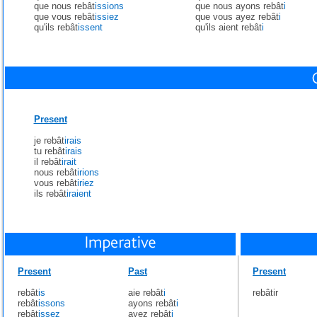
que nous rebât
issions
que nous ayons rebât
i
que vous rebât
issiez
que vous ayez rebât
i
qu'ils rebât
issent
qu'ils aient rebât
i
Present
je rebât
irais
tu rebât
irais
il rebât
irait
nous rebât
irions
vous rebât
iriez
ils rebât
iraient
Present
Past
Present
rebât
is
aie rebât
i
rebâtir
rebât
issons
ayons rebât
i
rebât
issez
ayez rebât
i