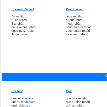
Present Perfect
Past Perfect
j'ai rebât
i
j'eus rebât
i
tu as rebât
i
tu eus rebât
i
il a rebât
i
il eut rebât
i
nous avons rebât
i
nous eûmes rebât
i
vous avez rebât
i
vous eûtes rebât
i
ils ont rebât
i
ils eurent rebât
i
Present
Past
que je rebât
isse
que j'aie rebât
i
que tu rebât
isses
que tu aies rebât
i
qu'il rebât
isse
qu'il ait rebât
i