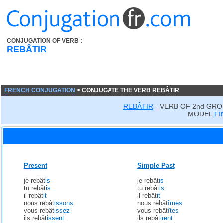
CONJUGATION OF VERB :
REBÂTIR
FRENCH CONJUGATION
> CONJUGATE THE VERB REBÂTIR
REBÂTIR
- VERB OF 2nd GRO
MODEL
FI
Present
Simple Past
je rebât
is
je rebât
is
tu rebât
is
tu rebât
is
il rebât
it
il rebât
it
nous rebât
issons
nous rebât
îmes
vous rebât
issez
vous rebât
îtes
ils rebât
issent
ils rebât
irent