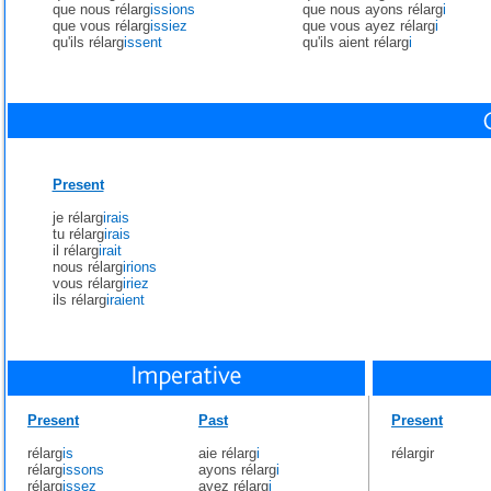
que nous rélarg
issions
que nous ayons rélarg
i
que vous rélarg
issiez
que vous ayez rélarg
i
qu'ils rélarg
issent
qu'ils aient rélarg
i
Present
je rélarg
irais
tu rélarg
irais
il rélarg
irait
nous rélarg
irions
vous rélarg
iriez
ils rélarg
iraient
Present
Past
Present
rélarg
is
aie rélarg
i
rélargir
rélarg
issons
ayons rélarg
i
rélarg
issez
ayez rélarg
i