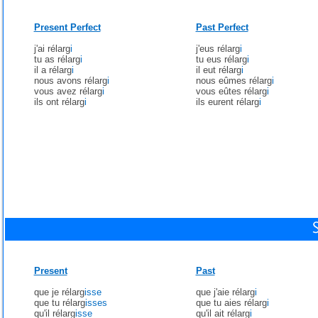
Present Perfect
Past Perfect
j'ai rélarg
i
j'eus rélarg
i
tu as rélarg
i
tu eus rélarg
i
il a rélarg
i
il eut rélarg
i
nous avons rélarg
i
nous eûmes rélarg
i
vous avez rélarg
i
vous eûtes rélarg
i
ils ont rélarg
i
ils eurent rélarg
i
Present
Past
que je rélarg
isse
que j'aie rélarg
i
que tu rélarg
isses
que tu aies rélarg
i
qu'il rélarg
isse
qu'il ait rélarg
i