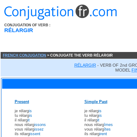
CONJUGATION OF VERB :
RÉLARGIR
FRENCH CONJUGATION
> CONJUGATE THE VERB RÉLARGIR
RÉLARGIR
- VERB OF 2nd GR
MODEL
FI
Present
Simple Past
je rélarg
is
je rélarg
is
tu rélarg
is
tu rélarg
is
il rélarg
it
il rélarg
it
nous rélarg
issons
nous rélarg
îmes
vous rélarg
issez
vous rélarg
îtes
ils rélarg
issent
ils rélarg
irent