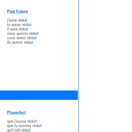
Past Future
j'aurai rédu
it
tu auras rédu
it
il aura rédu
it
nous aurons rédu
it
vous aurez rédu
it
ils auront rédu
it
Pluperfect
que j'eusse rédu
it
que tu eusses rédu
it
qu'il eût rédu
it