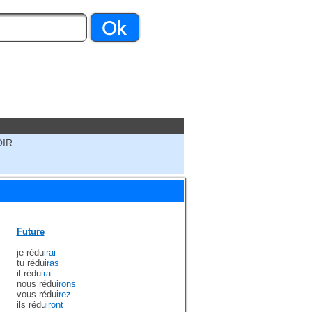
OIR
Future
je rédu
irai
tu rédu
iras
il rédu
ira
nous rédu
irons
vous rédu
irez
ils rédu
iront