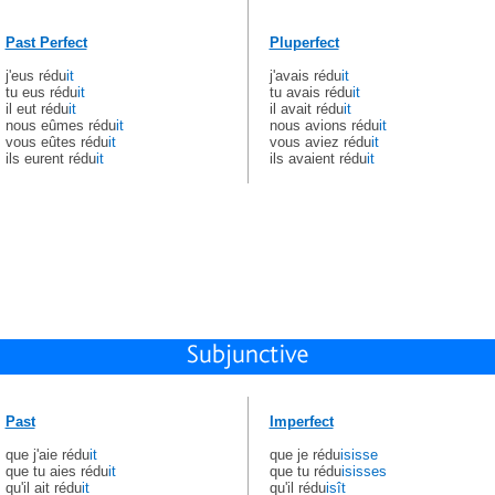
Past Perfect
Pluperfect
j'eus rédu
it
j'avais rédu
it
tu eus rédu
it
tu avais rédu
it
il eut rédu
it
il avait rédu
it
nous eûmes rédu
it
nous avions rédu
it
vous eûtes rédu
it
vous aviez rédu
it
ils eurent rédu
it
ils avaient rédu
it
Past
Imperfect
que j'aie rédu
it
que je rédu
isisse
que tu aies rédu
it
que tu rédu
isisses
qu'il ait rédu
it
qu'il rédu
isît