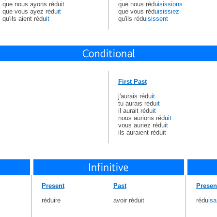
que nous ayons rédu
it
que nous rédu
isissions
que vous ayez rédu
it
que vous rédu
isissiez
qu'ils aient rédu
it
qu'ils rédu
isissent
First Past
j'aurais rédu
it
tu aurais rédu
it
il aurait rédu
it
nous aurions rédu
it
vous auriez rédu
it
ils auraient rédu
it
Present
Past
Presen
réduire
avoir rédu
it
rédu
isa