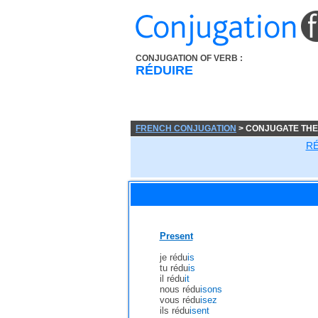
CONJUGATION OF VERB :
RÉDUIRE
FRENCH CONJUGATION
> CONJUGATE THE
R
Present
je rédu
is
tu rédu
is
il rédu
it
nous rédu
isons
vous rédu
isez
ils rédu
isent