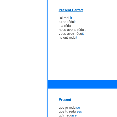
Present Perfect
j'ai rédu
it
tu as rédu
it
il a rédu
it
nous avons rédu
it
vous avez rédu
it
ils ont rédu
it
Present
que je rédu
ise
que tu rédu
ises
qu'il rédu
ise