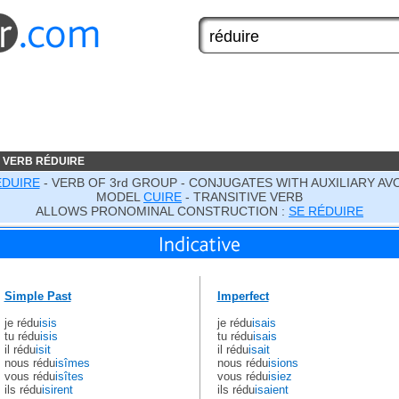
 VERB RÉDUIRE
ÉDUIRE
- VERB OF 3rd GROUP - CONJUGATES WITH AUXILIARY AV
MODEL
CUIRE
- TRANSITIVE VERB
ALLOWS PRONOMINAL CONSTRUCTION :
SE RÉDUIRE
Simple Past
Imperfect
je rédu
isis
je rédu
isais
tu rédu
isis
tu rédu
isais
il rédu
isit
il rédu
isait
nous rédu
isîmes
nous rédu
isions
vous rédu
isîtes
vous rédu
isiez
ils rédu
isirent
ils rédu
isaient