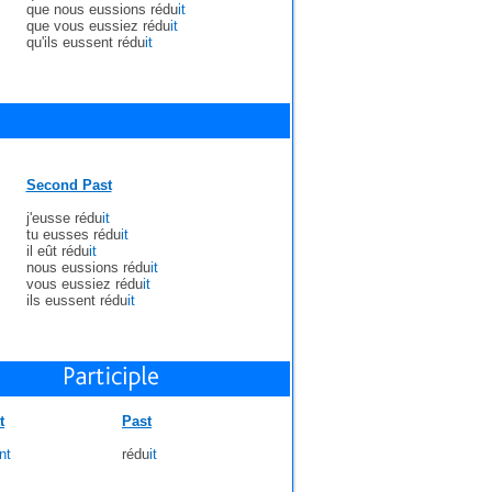
que nous eussions rédu
it
que vous eussiez rédu
it
qu'ils eussent rédu
it
Second Past
j'eusse rédu
it
tu eusses rédu
it
il eût rédu
it
nous eussions rédu
it
vous eussiez rédu
it
ils eussent rédu
it
t
Past
nt
rédu
it