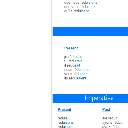
que nous rédu
isions
que vous rédu
isiez
qu'ils rédu
isent
Present
je rédu
irais
tu rédu
irais
il rédu
irait
nous rédu
irions
vous rédu
iriez
ils rédu
iraient
Present
Past
rédu
is
aie rédu
it
rédu
isons
ayons rédu
it
rédu
isez
ayez rédu
it