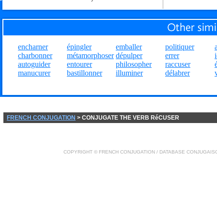
encharner
épingler
emballer
politiquer
charbonner
métamorphoser
dépulper
errer
autoguider
entourer
philosopher
raccuser
manucurer
bastillonner
illuminer
délabrer
FRENCH CONJUGATION
> CONJUGATE THE VERB RéCUSER
COPYRIGHT ©
FRENCH CONJUGATION
/ DATABASE
CONJUGAIS