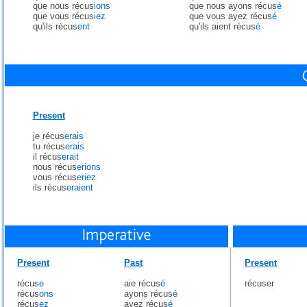
que nous récus
ions
que nous ayons récus
é
que vous récus
iez
que vous ayez récus
é
qu'ils récus
ent
qu'ils aient récus
é
Present
je récus
erais
tu récus
erais
il récus
erait
nous récus
erions
vous récus
eriez
ils récus
eraient
Present
Past
Present
récus
e
aie récus
é
récuser
récus
ons
ayons récus
é
récus
ez
ayez récus
é