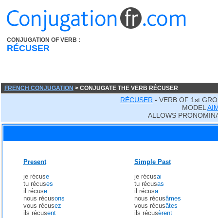
CONJUGATION OF VERB :
RÉCUSER
FRENCH CONJUGATION
> CONJUGATE THE VERB RÉCUSER
RÉCUSER
- VERB OF 1st GR
MODEL
AI
ALLOWS PRONOMINA
Present
Simple Past
je récus
e
je récus
ai
tu récus
es
tu récus
as
il récus
e
il récus
a
nous récus
ons
nous récus
âmes
vous récus
ez
vous récus
âtes
ils récus
ent
ils récus
èrent