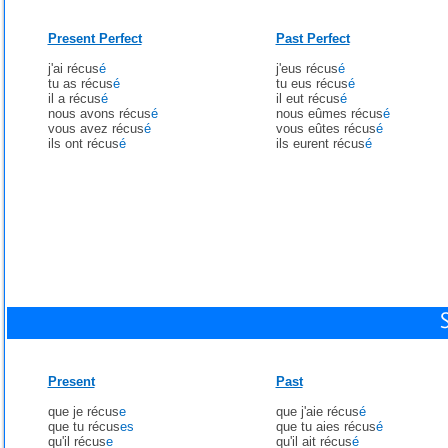
Present Perfect
Past Perfect
j'ai récus
é
j'eus récus
é
tu as récus
é
tu eus récus
é
il a récus
é
il eut récus
é
nous avons récus
é
nous eûmes récus
é
vous avez récus
é
vous eûtes récus
é
ils ont récus
é
ils eurent récus
é
Present
Past
que je récus
e
que j'aie récus
é
que tu récus
es
que tu aies récus
é
qu'il récus
e
qu'il ait récus
é