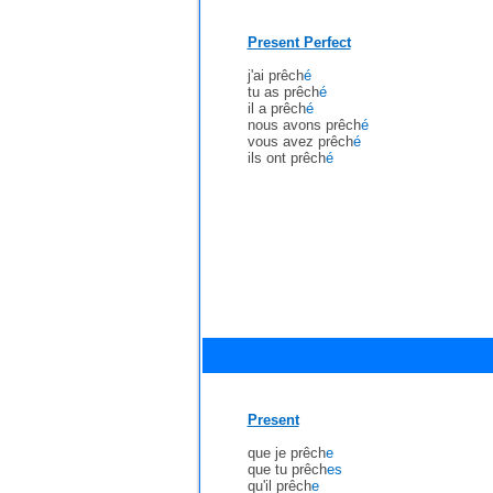
Present Perfect
j'ai prêch
é
tu as prêch
é
il a prêch
é
nous avons prêch
é
vous avez prêch
é
ils ont prêch
é
Present
que je prêch
e
que tu prêch
es
qu'il prêch
e