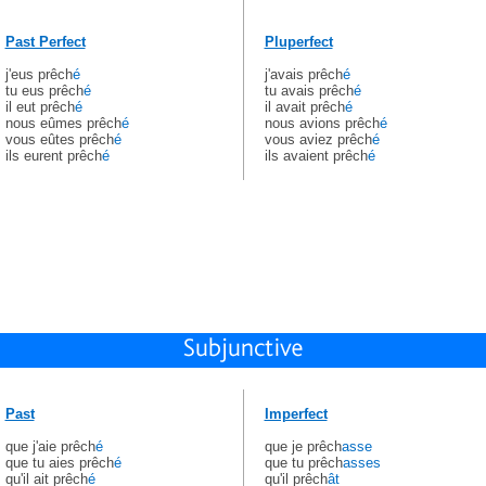
Past Perfect
Pluperfect
j'eus prêch
é
j'avais prêch
é
tu eus prêch
é
tu avais prêch
é
il eut prêch
é
il avait prêch
é
nous eûmes prêch
é
nous avions prêch
é
vous eûtes prêch
é
vous aviez prêch
é
ils eurent prêch
é
ils avaient prêch
é
Past
Imperfect
que j'aie prêch
é
que je prêch
asse
que tu aies prêch
é
que tu prêch
asses
qu'il ait prêch
é
qu'il prêch
ât