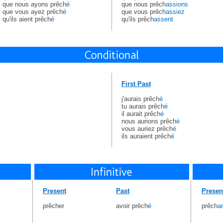
que nous ayons prêch
é
que nous prêch
assions
que vous ayez prêch
é
que vous prêch
assiez
qu'ils aient prêch
é
qu'ils prêch
assent
First Past
j'aurais prêch
é
tu aurais prêch
é
il aurait prêch
é
nous aurions prêch
é
vous auriez prêch
é
ils auraient prêch
é
Present
Past
Presen
prêcher
avoir prêch
é
prêch
a