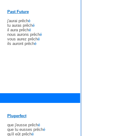
Past Future
j'aurai prêch
é
tu auras prêch
é
il aura prêch
é
nous aurons prêch
é
vous aurez prêch
é
ils auront prêch
é
Pluperfect
que j'eusse prêch
é
que tu eusses prêch
é
qu'il eût prêch
é