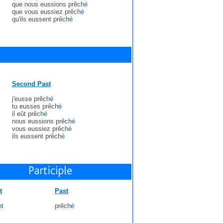
que nous eussions prêch
é
que vous eussiez prêch
é
qu'ils eussent prêch
é
Second Past
j'eusse prêch
é
tu eusses prêch
é
il eût prêch
é
nous eussions prêch
é
vous eussiez prêch
é
ils eussent prêch
é
t
Past
nt
prêch
é