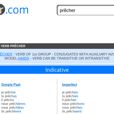
E VERB PRÊCHER
RÊCHER
- VERB OF 1st GROUP - CONJUGATES WITH AUXILIARY AV
MODEL
AIMER
- VERB CAN BE TRANSITIVE OR INTRANSITIVE
Simple Past
Imperfect
je prêch
ai
je prêch
ais
tu prêch
as
tu prêch
ais
il prêch
a
il prêch
ait
nous prêch
âmes
nous prêch
ions
vous prêch
âtes
vous prêch
iez
ils prêch
èrent
ils prêch
aient