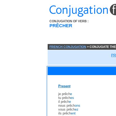
CONJUGATION OF VERB :
PRÊCHER
FRENCH CONJUGATION
> CONJUGATE TH
P
Present
je prêch
e
tu prêch
es
il prêch
e
nous prêch
ons
vous prêch
ez
ils prêch
ent