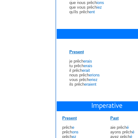
que nous prêch
ions
que vous prêch
iez
qu'ils prêch
ent
Present
je prêch
erais
tu prêch
erais
il prêch
erait
nous prêch
erions
vous prêch
eriez
ils prêch
eraient
Present
Past
prêch
e
aie prêch
é
prêch
ons
ayons prêch
é
prêch
ez
ayez prêch
é