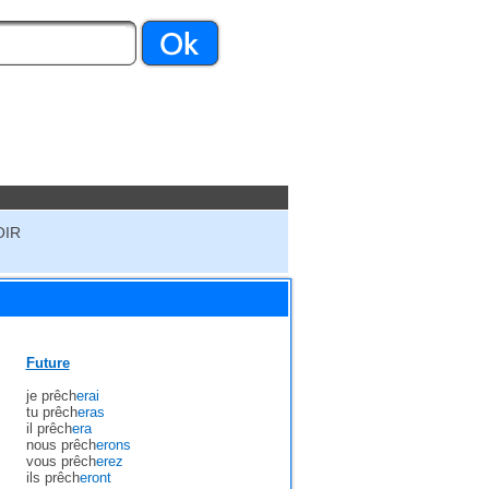
OIR
Future
je prêch
erai
tu prêch
eras
il prêch
era
nous prêch
erons
vous prêch
erez
ils prêch
eront