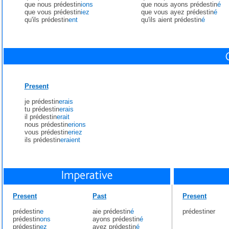
que nous prédestin
ions
que nous ayons prédestin
é
que vous prédestin
iez
que vous ayez prédestin
é
qu'ils prédestin
ent
qu'ils aient prédestin
é
Present
je prédestin
erais
tu prédestin
erais
il prédestin
erait
nous prédestin
erions
vous prédestin
eriez
ils prédestin
eraient
Present
Past
Present
prédestin
e
aie prédestin
é
prédestiner
prédestin
ons
ayons prédestin
é
prédestin
ez
ayez prédestin
é