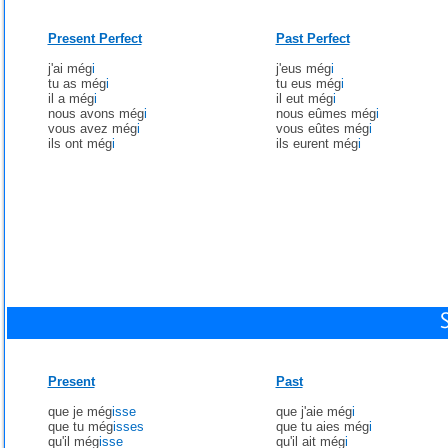
Present Perfect
Past Perfect
j'ai még
i
j'eus még
i
tu as még
i
tu eus még
i
il a még
i
il eut még
i
nous avons még
i
nous eûmes még
i
vous avez még
i
vous eûtes még
i
ils ont még
i
ils eurent még
i
Present
Past
que je még
isse
que j'aie még
i
que tu még
isses
que tu aies még
i
qu'il még
isse
qu'il ait még
i