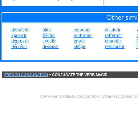
défraîchir
bâtir
emboutir
éclaircir
aguerrir
fléchir
renformir
raffermir
dégrossir
aveulir
gravir
ennoblir
décrépir
dessaisir
allégir
reblanchir
FRENCH CONJUGATION
> CONJUGATE THE VERB MéGIR
COPYRIGHT ©
FRENCH CONJUGATION
/ DATABASE
CONJUGAIS