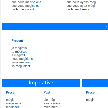
que nous még
issions
que nous ayons még
i
que vous még
issiez
que vous ayez még
i
qu'ils még
issent
qu'ils aient még
i
Present
je még
irais
tu még
irais
il még
irait
nous még
irions
vous még
iriez
ils még
iraient
Present
Past
Present
még
is
aie még
i
mégir
még
issons
ayons még
i
még
issez
ayez még
i