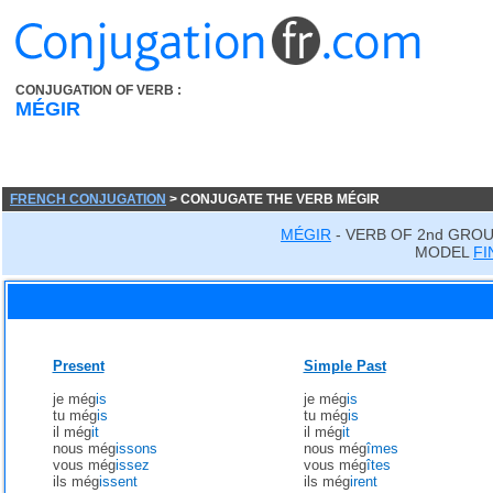
CONJUGATION OF VERB :
MÉGIR
FRENCH CONJUGATION
> CONJUGATE THE VERB MÉGIR
MÉGIR
- VERB OF 2nd GROU
MODEL
FI
Present
Simple Past
je még
is
je még
is
tu még
is
tu még
is
il még
it
il még
it
nous még
issons
nous még
îmes
vous még
issez
vous még
îtes
ils még
issent
ils még
irent