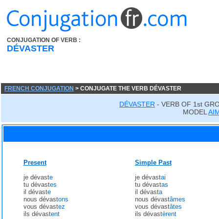
CONJUGATION OF VERB :
DÉVASTER
FRENCH CONJUGATION
> CONJUGATE THE VERB DÉVASTER
DÉVASTER
- VERB OF 1st GR
MODEL
AI
Present
Simple Past
je dévast
e
je dévast
ai
tu dévast
es
tu dévast
as
il dévast
e
il dévast
a
nous dévast
ons
nous dévast
âmes
vous dévast
ez
vous dévast
âtes
ils dévast
ent
ils dévast
èrent