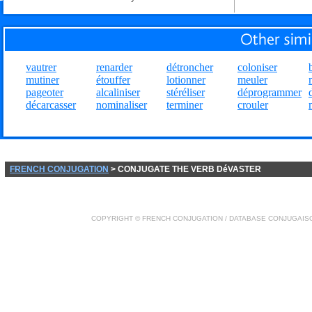
vautrer
renarder
détroncher
coloniser
mutiner
étouffer
lotionner
meuler
pageoter
alcaliniser
stéréliser
déprogrammer
décarcasser
nominaliser
terminer
crouler
FRENCH CONJUGATION
> CONJUGATE THE VERB DéVASTER
COPYRIGHT ©
FRENCH CONJUGATION
/ DATABASE
CONJUGAIS