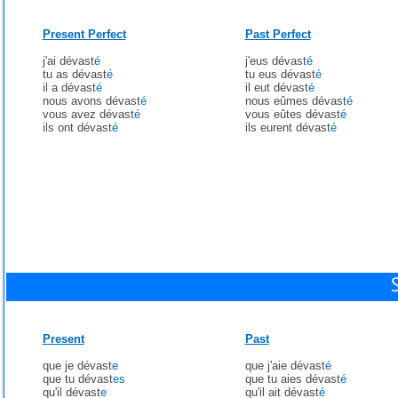
Present Perfect
Past Perfect
j'ai dévast
é
j'eus dévast
é
tu as dévast
é
tu eus dévast
é
il a dévast
é
il eut dévast
é
nous avons dévast
é
nous eûmes dévast
é
vous avez dévast
é
vous eûtes dévast
é
ils ont dévast
é
ils eurent dévast
é
Present
Past
que je dévast
e
que j'aie dévast
é
que tu dévast
es
que tu aies dévast
é
qu'il dévast
e
qu'il ait dévast
é