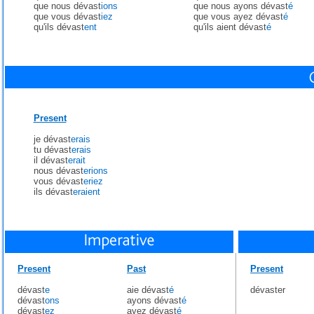
que nous dévast
ions
que nous ayons dévast
é
que vous dévast
iez
que vous ayez dévast
é
qu'ils dévast
ent
qu'ils aient dévast
é
Present
je dévast
erais
tu dévast
erais
il dévast
erait
nous dévast
erions
vous dévast
eriez
ils dévast
eraient
Present
Past
Present
dévast
e
aie dévast
é
dévaster
dévast
ons
ayons dévast
é
dévast
ez
ayez dévast
é