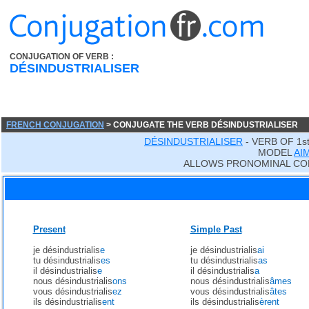
CONJUGATION OF VERB :
DÉSINDUSTRIALISER
FRENCH CONJUGATION
> CONJUGATE THE VERB DÉSINDUSTRIALISER
DÉSINDUSTRIALISER
- VERB OF 1s
MODEL
AI
ALLOWS PRONOMINAL CO
Present
Simple Past
je désindustrialis
e
je désindustrialis
ai
tu désindustrialis
es
tu désindustrialis
as
il désindustrialis
e
il désindustrialis
a
nous désindustrialis
ons
nous désindustrialis
âmes
vous désindustrialis
ez
vous désindustrialis
âtes
ils désindustrialis
ent
ils désindustrialis
èrent