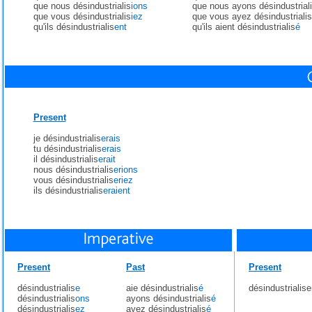
que nous désindustrialis
ions
que nous ayons désindustrial
que vous désindustrialis
iez
que vous ayez désindustrialis
qu'ils désindustrialis
ent
qu'ils aient désindustrialis
é
Present
je désindustrialis
erais
tu désindustrialis
erais
il désindustrialis
erait
nous désindustrialis
erions
vous désindustrialis
eriez
ils désindustrialis
eraient
Present
Past
Present
désindustrialis
e
aie désindustrialis
é
désindustrialise
désindustrialis
ons
ayons désindustrialis
é
désindustrialis
ez
ayez désindustrialis
é