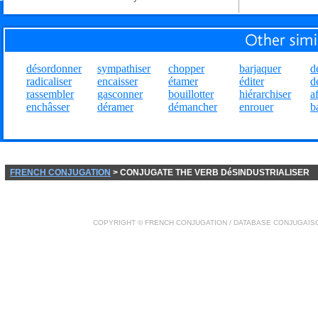
désordonner
sympathiser
chopper
barjaquer
d
radicaliser
encaisser
étamer
éditer
d
rassembler
gasconner
bouillotter
hiérarchiser
a
enchâsser
déramer
démancher
enrouer
b
FRENCH CONJUGATION
> CONJUGATE THE VERB DéSINDUSTRIALISER
COPYRIGHT ©
FRENCH CONJUGATION
/ DATABASE
CONJUGAIS