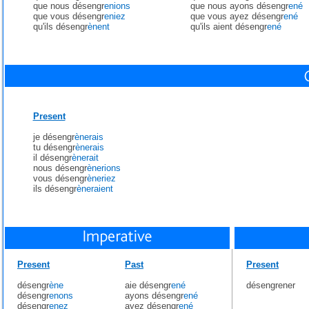
que nous désengr
enions
que nous ayons désengr
ené
que vous désengr
eniez
que vous ayez désengr
ené
qu'ils désengr
ènent
qu'ils aient désengr
ené
Present
je désengr
ènerais
tu désengr
ènerais
il désengr
ènerait
nous désengr
ènerions
vous désengr
èneriez
ils désengr
èneraient
Present
Past
Present
désengr
ène
aie désengr
ené
désengrener
désengr
enons
ayons désengr
ené
désengr
enez
ayez désengr
ené