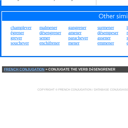
champlever
malmener
gangrener
surmener
égrener
désengrener
amener
désempeser
grever
semer
parachever
assener
souchever
enchifrener
mener
emmener
FRENCH CONJUGATION
> CONJUGATE THE VERB DéSENGRENER
COPYRIGHT ©
FRENCH CONJUGATION
/ DATABASE
CONJUGAIS