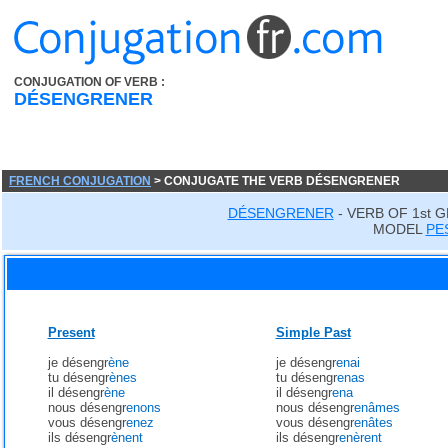
CONJUGATION OF VERB :
DÉSENGRENER
FRENCH CONJUGATION
> CONJUGATE THE VERB DÉSENGRENER
DÉSENGRENER
- VERB OF 1st 
MODEL
PE
Present
Simple Past
je désengr
ène
je désengr
enai
tu désengr
ènes
tu désengr
enas
il désengr
ène
il désengr
ena
nous désengr
enons
nous désengr
enâmes
vous désengr
enez
vous désengr
enâtes
ils désengr
ènent
ils désengr
enèrent