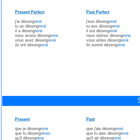
Present Perfect
Past Perfect
j'ai désengr
ené
j'eus désengr
ené
tu as désengr
ené
tu eus désengr
ené
il a désengr
ené
il eut désengr
ené
nous avons désengr
ené
nous eûmes désengr
ené
vous avez désengr
ené
vous eûtes désengr
ené
ils ont désengr
ené
ils eurent désengr
ené
Present
Past
que je désengr
ène
que j'aie désengr
ené
que tu désengr
ènes
que tu aies désengr
ené
qu'il désengr
ène
qu'il ait désengr
ené