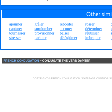
ajourner
grêler
reborder
rosser
capturer
surplomber
accouer
déterminer
tournasser
provisionner
baiser
réutiliser
stresser
parloter
délégitimer
imbriquer
FRENCH CONJUGATION
> CONJUGATE THE VERB DéPITER
COPYRIGHT ©
FRENCH CONJUGATION
/ DATABASE
CONJUGAIS