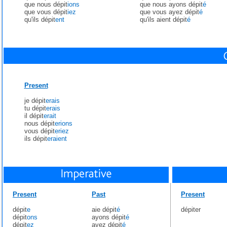
que nous dépit
ions
que nous ayons dépit
é
que vous dépit
iez
que vous ayez dépit
é
qu'ils dépit
ent
qu'ils aient dépit
é
Present
je dépit
erais
tu dépit
erais
il dépit
erait
nous dépit
erions
vous dépit
eriez
ils dépit
eraient
Present
Past
Present
dépit
e
aie dépit
é
dépiter
dépit
ons
ayons dépit
é
dépit
ez
ayez dépit
é