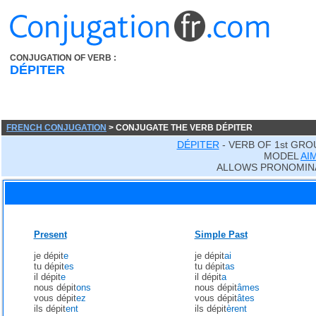
CONJUGATION OF VERB :
DÉPITER
FRENCH CONJUGATION
> CONJUGATE THE VERB DÉPITER
DÉPITER
- VERB OF 1st GRO
MODEL
AI
ALLOWS PRONOMIN
Present
Simple Past
je dépit
e
je dépit
ai
tu dépit
es
tu dépit
as
il dépit
e
il dépit
a
nous dépit
ons
nous dépit
âmes
vous dépit
ez
vous dépit
âtes
ils dépit
ent
ils dépit
èrent