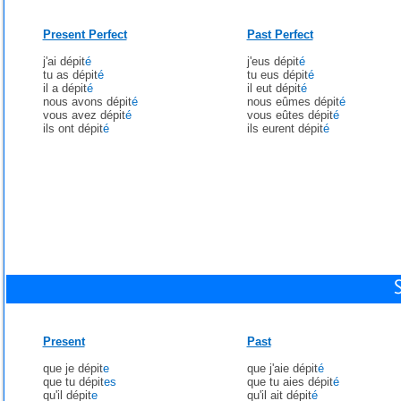
Present Perfect
Past Perfect
j'ai dépit
é
j'eus dépit
é
tu as dépit
é
tu eus dépit
é
il a dépit
é
il eut dépit
é
nous avons dépit
é
nous eûmes dépit
é
vous avez dépit
é
vous eûtes dépit
é
ils ont dépit
é
ils eurent dépit
é
Present
Past
que je dépit
e
que j'aie dépit
é
que tu dépit
es
que tu aies dépit
é
qu'il dépit
e
qu'il ait dépit
é