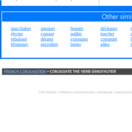
macchaber
aiguiser
bramer
déchaper
éjecter
coasser
pailler
loucher
rebaisser
dérater
extorquer
conspuer
féminiser
encroûter
bigler
gâter
FRENCH CONJUGATION
> CONJUGATE THE VERB DéNOYAUTER
COPYRIGHT ©
FRENCH CONJUGATION
/ DATABASE
CONJUGAIS