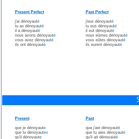
Present Perfect
Past Perfect
j'ai dénoyaut
é
j'eus dénoyaut
é
tu as dénoyaut
é
tu eus dénoyaut
é
il a dénoyaut
é
il eut dénoyaut
é
nous avons dénoyaut
é
nous eûmes dénoyaut
é
vous avez dénoyaut
é
vous eûtes dénoyaut
é
ils ont dénoyaut
é
ils eurent dénoyaut
é
Present
Past
que je dénoyaut
e
que j'aie dénoyaut
é
que tu dénoyaut
es
que tu aies dénoyaut
é
qu'il dénoyaut
e
qu'il ait dénoyaut
é