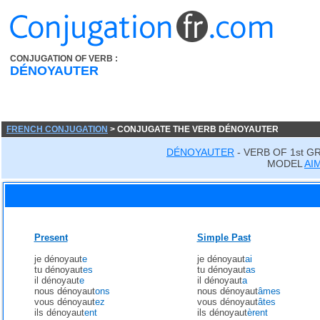
CONJUGATION OF VERB :
DÉNOYAUTER
FRENCH CONJUGATION
> CONJUGATE THE VERB DÉNOYAUTER
DÉNOYAUTER
- VERB OF 1st G
MODEL
AI
Present
Simple Past
je dénoyaut
e
je dénoyaut
ai
tu dénoyaut
es
tu dénoyaut
as
il dénoyaut
e
il dénoyaut
a
nous dénoyaut
ons
nous dénoyaut
âmes
vous dénoyaut
ez
vous dénoyaut
âtes
ils dénoyaut
ent
ils dénoyaut
èrent