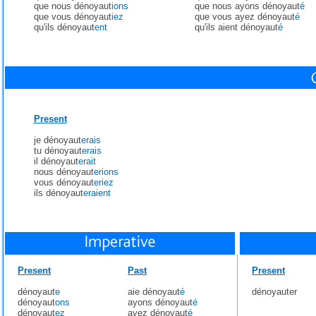
que nous dénoyaut
ions
que nous ayons dénoyaut
é
que vous dénoyaut
iez
que vous ayez dénoyaut
é
qu'ils dénoyaut
ent
qu'ils aient dénoyaut
é
Present
je dénoyaut
erais
tu dénoyaut
erais
il dénoyaut
erait
nous dénoyaut
erions
vous dénoyaut
eriez
ils dénoyaut
eraient
Present
Past
Present
dénoyaut
e
aie dénoyaut
é
dénoyauter
dénoyaut
ons
ayons dénoyaut
é
dénoyaut
ez
ayez dénoyaut
é