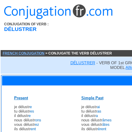
CONJUGATION OF VERB :
DÉLUSTRER
FRENCH CONJUGATION
> CONJUGATE THE VERB DÉLUSTRER
DÉLUSTRER
- VERB OF 1st G
MODEL
AI
Present
Simple Past
je délustr
e
je délustr
ai
tu délustr
es
tu délustr
as
il délustr
e
il délustr
a
nous délustr
ons
nous délustr
âmes
vous délustr
ez
vous délustr
âtes
ils délustr
ent
ils délustr
èrent