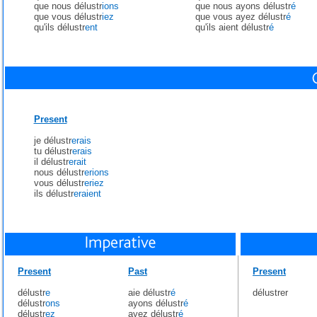
que nous délustr
ions
que nous ayons délustr
é
que vous délustr
iez
que vous ayez délustr
é
qu'ils délustr
ent
qu'ils aient délustr
é
Present
je délustr
erais
tu délustr
erais
il délustr
erait
nous délustr
erions
vous délustr
eriez
ils délustr
eraient
Present
Past
Present
délustr
e
aie délustr
é
délustrer
délustr
ons
ayons délustr
é
délustr
ez
ayez délustr
é