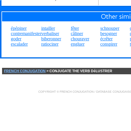
épépiner
intailler
fêter
schnouper
contremanifester
verbaliser
câliner
besogner
goder
biberonner
chouraver
écrêter
escalader
ratiociner
engluer
conspirer
FRENCH CONJUGATION
> CONJUGATE THE VERB DéLUSTRER
COPYRIGHT ©
FRENCH CONJUGATION
/ DATABASE
CONJUGAIS