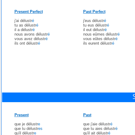
Present Perfect
Past Perfect
j'ai délustr
é
j'eus délustr
é
tu as délustr
é
tu eus délustr
é
il a délustr
é
il eut délustr
é
nous avons délustr
é
nous eûmes délustr
é
vous avez délustr
é
vous eûtes délustr
é
ils ont délustr
é
ils eurent délustr
é
Present
Past
que je délustr
e
que j'aie délustr
é
que tu délustr
es
que tu aies délustr
é
qu'il délustr
e
qu'il ait délustr
é