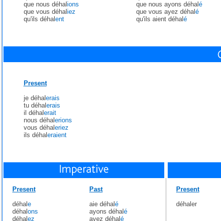
que nous déhal
ions
que nous ayons déhal
é
que vous déhal
iez
que vous ayez déhal
é
qu'ils déhal
ent
qu'ils aient déhal
é
Present
je déhal
erais
tu déhal
erais
il déhal
erait
nous déhal
erions
vous déhal
eriez
ils déhal
eraient
Present
Past
Present
déhal
e
aie déhal
é
déhaler
déhal
ons
ayons déhal
é
déhal
ez
ayez déhal
é