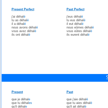
Present Perfect
Past Perfect
j'ai déhal
é
j'eus déhal
é
tu as déhal
é
tu eus déhal
é
il a déhal
é
il eut déhal
é
nous avons déhal
é
nous eûmes déhal
é
vous avez déhal
é
vous eûtes déhal
é
ils ont déhal
é
ils eurent déhal
é
Present
Past
que je déhal
e
que j'aie déhal
é
que tu déhal
es
que tu aies déhal
é
qu'il déhal
e
qu'il ait déhal
é