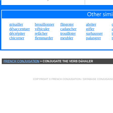
grisailler
brouillonner
flingoter
abriter
désaccentuer
véhiculer
cadancher
gifler
décrépiter
relâcher
trouilloter
surhausser
chicorner
flemmarder
meubler
palangrer
FRENCH CONJUGATION
> CONJUGATE THE VERB DéHALER
COPYRIGHT ©
FRENCH CONJUGATION
/ DATABASE
CONJUGAIS