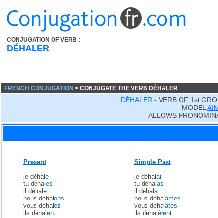
CONJUGATION OF VERB :
DÉHALER
FRENCH CONJUGATION
> CONJUGATE THE VERB DÉHALER
DÉHALER
- VERB OF 1st GRO
MODEL
AI
ALLOWS PRONOMINA
Present
Simple Past
je déhal
e
je déhal
ai
tu déhal
es
tu déhal
as
il déhal
e
il déhal
a
nous déhal
ons
nous déhal
âmes
vous déhal
ez
vous déhal
âtes
ils déhal
ent
ils déhal
èrent