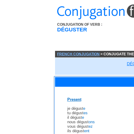
CONJUGATION OF VERB :
DÉGUSTER
FRENCH CONJUGATION
> CONJUGATE THE
DÉ
Present
je dégust
e
tu dégust
es
il dégust
e
nous dégust
ons
vous dégust
ez
ils dégust
ent