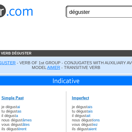
 VERB DÉGUSTER
GUSTER
- VERB OF 1st GROUP - CONJUGATES WITH AUXILIARY A
MODEL
AIMER
- TRANSITIVE VERB
Simple Past
Imperfect
je dégust
ai
je dégust
ais
tu dégust
as
tu dégust
ais
il dégust
a
il dégust
ait
nous dégust
âmes
nous dégust
ions
vous dégust
âtes
vous dégust
iez
ils dégust
èrent
ils dégust
aient