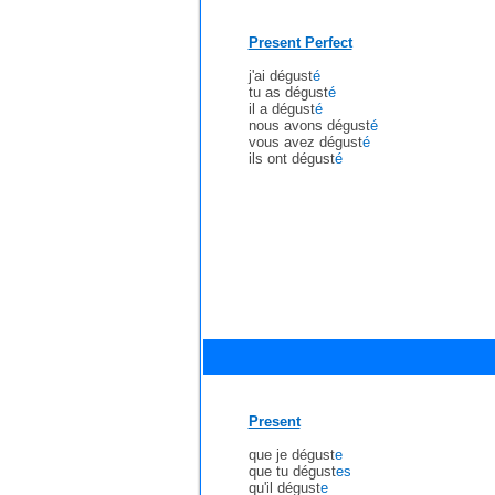
Present Perfect
j'ai dégust
é
tu as dégust
é
il a dégust
é
nous avons dégust
é
vous avez dégust
é
ils ont dégust
é
Present
que je dégust
e
que tu dégust
es
qu'il dégust
e