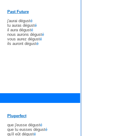
Past Future
j'aurai dégust
é
tu auras dégust
é
il aura dégust
é
nous aurons dégust
é
vous aurez dégust
é
ils auront dégust
é
Pluperfect
que j'eusse dégust
é
que tu eusses dégust
é
qu'il eût dégust
é