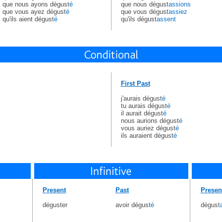
que nous ayons dégust
é
que nous dégust
assions
que vous ayez dégust
é
que vous dégust
assiez
qu'ils aient dégust
é
qu'ils dégust
assent
First Past
j'aurais dégust
é
tu aurais dégust
é
il aurait dégust
é
nous aurions dégust
é
vous auriez dégust
é
ils auraient dégust
é
Present
Past
Presen
déguster
avoir dégust
é
dégust