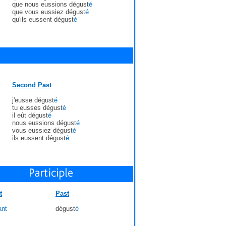
que nous eussions dégust
é
que vous eussiez dégust
é
qu'ils eussent dégust
é
Second Past
j'eusse dégust
é
tu eusses dégust
é
il eût dégust
é
nous eussions dégust
é
vous eussiez dégust
é
ils eussent dégust
é
t
Past
ant
dégust
é