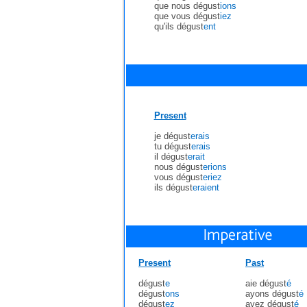
que nous dégust
ions
que vous dégust
iez
qu'ils dégust
ent
Present
je dégust
erais
tu dégust
erais
il dégust
erait
nous dégust
erions
vous dégust
eriez
ils dégust
eraient
Present
Past
dégust
e
aie dégust
é
dégust
ons
ayons dégust
é
dégust
ez
ayez dégust
é