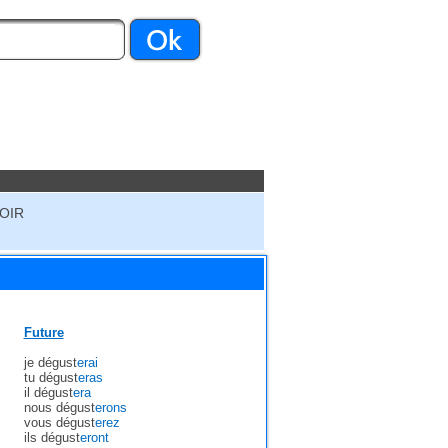
VOIR
Future
je dégust
erai
tu dégust
eras
il dégust
era
nous dégust
erons
vous dégust
erez
ils dégust
eront