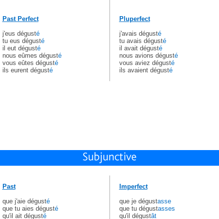
Past Perfect
Pluperfect
j'eus dégust
é
j'avais dégust
é
tu eus dégust
é
tu avais dégust
é
il eut dégust
é
il avait dégust
é
nous eûmes dégust
é
nous avions dégust
é
vous eûtes dégust
é
vous aviez dégust
é
ils eurent dégust
é
ils avaient dégust
é
Past
Imperfect
que j'aie dégust
é
que je dégust
asse
que tu aies dégust
é
que tu dégust
asses
qu'il ait dégust
é
qu'il dégust
ât