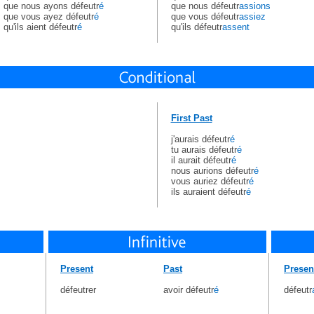
que nous ayons défeutr
é
que nous défeutr
assions
que vous ayez défeutr
é
que vous défeutr
assiez
qu'ils aient défeutr
é
qu'ils défeutr
assent
First Past
j'aurais défeutr
é
tu aurais défeutr
é
il aurait défeutr
é
nous aurions défeutr
é
vous auriez défeutr
é
ils auraient défeutr
é
Present
Past
Presen
défeutrer
avoir défeutr
é
défeutr