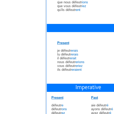
que nous défeutr
ions
que vous défeutr
iez
qu'ils défeutr
ent
Present
je défeutr
erais
tu défeutr
erais
il défeutr
erait
nous défeutr
erions
vous défeutr
eriez
ils défeutr
eraient
Present
Past
défeutr
e
aie défeutr
é
défeutr
ons
ayons défeutr
é
défeutr
ez
ayez défeutr
é