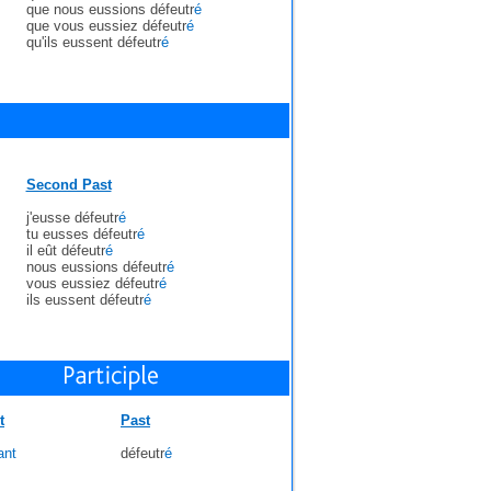
que nous eussions défeutr
é
que vous eussiez défeutr
é
qu'ils eussent défeutr
é
Second Past
j'eusse défeutr
é
tu eusses défeutr
é
il eût défeutr
é
nous eussions défeutr
é
vous eussiez défeutr
é
ils eussent défeutr
é
t
Past
ant
défeutr
é