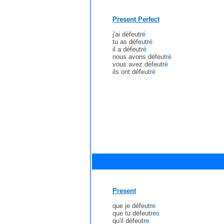
Present Perfect
j'ai défeutr
é
tu as défeutr
é
il a défeutr
é
nous avons défeutr
é
vous avez défeutr
é
ils ont défeutr
é
Present
que je défeutr
e
que tu défeutr
es
qu'il défeutr
e