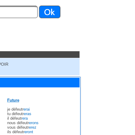
VOIR
Future
je défeutr
erai
tu défeutr
eras
il défeutr
era
nous défeutr
erons
vous défeutr
erez
ils défeutr
eront