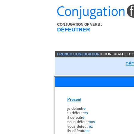
CONJUGATION OF VERB :
DÉFEUTRER
FRENCH CONJUGATION
> CONJUGATE THE
DÉ
Present
je défeutr
e
tu défeutr
es
il défeutr
e
nous défeutr
ons
vous défeutr
ez
ils défeutr
ent