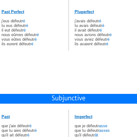
Past Perfect
Pluperfect
j'eus défeutr
é
j'avais défeutr
é
tu eus défeutr
é
tu avais défeutr
é
il eut défeutr
é
il avait défeutr
é
nous eûmes défeutr
é
nous avions défeutr
é
vous eûtes défeutr
é
vous aviez défeutr
é
ils eurent défeutr
é
ils avaient défeutr
é
Past
Imperfect
que j'aie défeutr
é
que je défeutr
asse
que tu aies défeutr
é
que tu défeutr
asses
qu'il ait défeutr
é
qu'il défeutr
ât