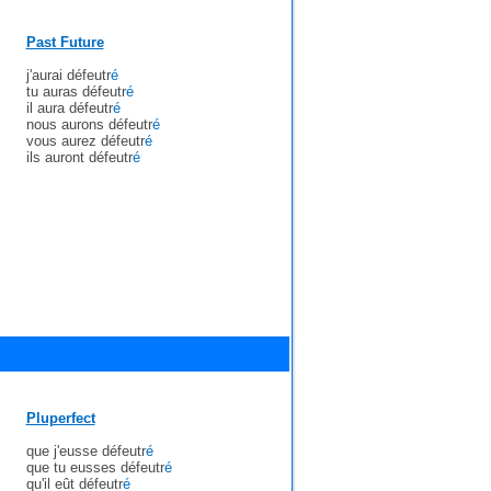
Past Future
j'aurai défeutr
é
tu auras défeutr
é
il aura défeutr
é
nous aurons défeutr
é
vous aurez défeutr
é
ils auront défeutr
é
Pluperfect
que j'eusse défeutr
é
que tu eusses défeutr
é
qu'il eût défeutr
é