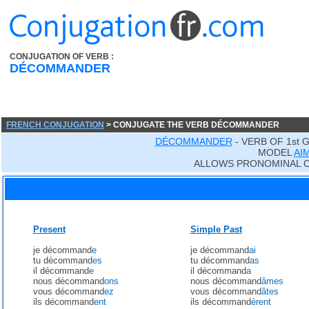
CONJUGATION OF VERB :
DÉCOMMANDER
FRENCH CONJUGATION
> CONJUGATE THE VERB DÉCOMMANDER
DÉCOMMANDER
- VERB OF 1st 
MODEL
AI
ALLOWS PRONOMINAL 
Present
Simple Past
je décommand
e
je décommand
ai
tu décommand
es
tu décommand
as
il décommand
e
il décommand
a
nous décommand
ons
nous décommand
âmes
vous décommand
ez
vous décommand
âtes
ils décommand
ent
ils décommand
èrent