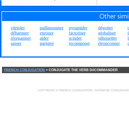
vitrioler
paillassonner
pyramider
dégotter
débarquer
enrouer
factoriser
globaliser
réorganiser
aider
scinder
silhouetter
sasser
parjurer
recomposer
étronçonner
FRENCH CONJUGATION
> CONJUGATE THE VERB DéCOMMANDER
COPYRIGHT ©
FRENCH CONJUGATION
/ DATABASE
CONJUGAIS