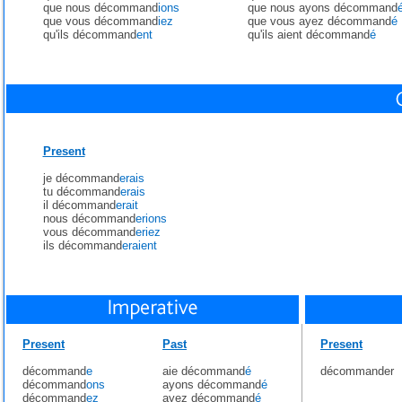
que nous décommand
ions
que nous ayons décommand
que vous décommand
iez
que vous ayez décommand
é
qu'ils décommand
ent
qu'ils aient décommand
é
Present
je décommand
erais
tu décommand
erais
il décommand
erait
nous décommand
erions
vous décommand
eriez
ils décommand
eraient
Present
Past
Present
décommand
e
aie décommand
é
décommander
décommand
ons
ayons décommand
é
décommand
ez
ayez décommand
é