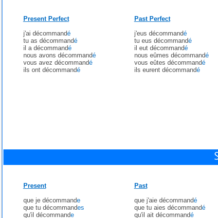
Present Perfect
Past Perfect
j'ai décommand
é
j'eus décommand
é
tu as décommand
é
tu eus décommand
é
il a décommand
é
il eut décommand
é
nous avons décommand
é
nous eûmes décommand
é
vous avez décommand
é
vous eûtes décommand
é
ils ont décommand
é
ils eurent décommand
é
Present
Past
que je décommand
e
que j'aie décommand
é
que tu décommand
es
que tu aies décommand
é
qu'il décommand
e
qu'il ait décommand
é