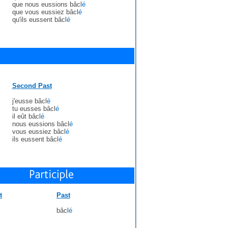
que nous eussions bâcl
é
que vous eussiez bâcl
é
qu'ils eussent bâcl
é
Second Past
j'eusse bâcl
é
tu eusses bâcl
é
il eût bâcl
é
nous eussions bâcl
é
vous eussiez bâcl
é
ils eussent bâcl
é
t
Past
bâcl
é