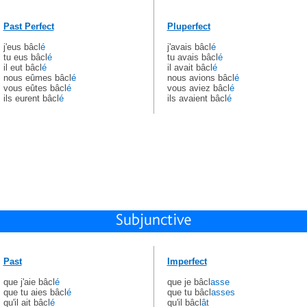
Past Perfect
Pluperfect
j'eus bâcl
é
j'avais bâcl
é
tu eus bâcl
é
tu avais bâcl
é
il eut bâcl
é
il avait bâcl
é
nous eûmes bâcl
é
nous avions bâcl
é
vous eûtes bâcl
é
vous aviez bâcl
é
ils eurent bâcl
é
ils avaient bâcl
é
Past
Imperfect
que j'aie bâcl
é
que je bâcl
asse
que tu aies bâcl
é
que tu bâcl
asses
qu'il ait bâcl
é
qu'il bâcl
ât