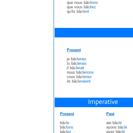
que nous bâcl
ions
que vous bâcl
iez
qu'ils bâcl
ent
Present
je bâcl
erais
tu bâcl
erais
il bâcl
erait
nous bâcl
erions
vous bâcl
eriez
ils bâcl
eraient
Present
Past
bâcl
e
aie bâcl
é
bâcl
ons
ayons bâcl
é
bâcl
ez
ayez bâcl
é