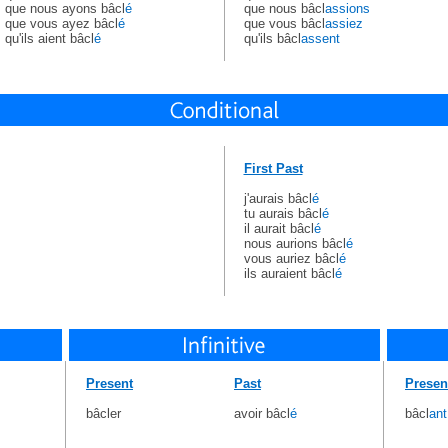
que nous ayons bâcl
é
que nous bâcl
assions
que vous ayez bâcl
é
que vous bâcl
assiez
qu'ils aient bâcl
é
qu'ils bâcl
assent
First Past
j'aurais bâcl
é
tu aurais bâcl
é
il aurait bâcl
é
nous aurions bâcl
é
vous auriez bâcl
é
ils auraient bâcl
é
Present
Past
Presen
bâcler
avoir bâcl
é
bâcl
ant