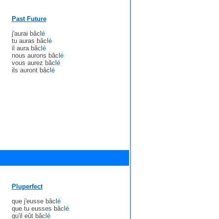
Past Future
j'aurai bâcl
é
tu auras bâcl
é
il aura bâcl
é
nous aurons bâcl
é
vous aurez bâcl
é
ils auront bâcl
é
Pluperfect
que j'eusse bâcl
é
que tu eusses bâcl
é
qu'il eût bâcl
é