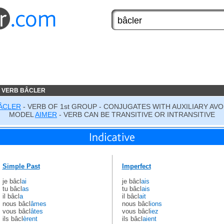
 VERB BÂCLER
ÂCLER
- VERB OF 1st GROUP - CONJUGATES WITH AUXILIARY AVO
MODEL
AIMER
- VERB CAN BE TRANSITIVE OR INTRANSITIVE
Simple Past
Imperfect
je bâcl
ai
je bâcl
ais
tu bâcl
as
tu bâcl
ais
il bâcl
a
il bâcl
ait
nous bâcl
âmes
nous bâcl
ions
vous bâcl
âtes
vous bâcl
iez
ils bâcl
èrent
ils bâcl
aient