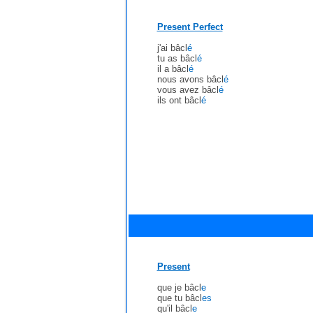
Present Perfect
j'ai bâcl
é
tu as bâcl
é
il a bâcl
é
nous avons bâcl
é
vous avez bâcl
é
ils ont bâcl
é
Present
que je bâcl
e
que tu bâcl
es
qu'il bâcl
e