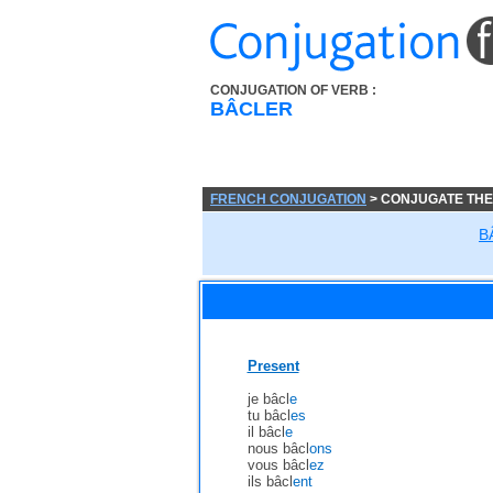
CONJUGATION OF VERB :
BÂCLER
FRENCH CONJUGATION
> CONJUGATE THE
B
Present
je bâcl
e
tu bâcl
es
il bâcl
e
nous bâcl
ons
vous bâcl
ez
ils bâcl
ent