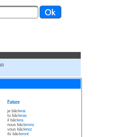
IR
Future
je bâcl
erai
tu bâcl
eras
il bâcl
era
nous bâcl
erons
vous bâcl
erez
ils bâcl
eront