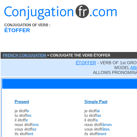
CONJUGATION OF VERB :
ÉTOFFER
FRENCH CONJUGATION
> CONJUGATE THE VERB ÉTOFFER
ÉTOFFER
- VERB OF 1st GRO
MODEL
AI
ALLOWS PRONOMINA
Present
Simple Past
je étoff
e
je étoff
ai
tu étoff
es
tu étoff
as
il étoff
e
il étoff
a
nous étoff
ons
nous étoff
âmes
vous étoff
ez
vous étoff
âtes
ils étoff
ent
ils étoff
èrent