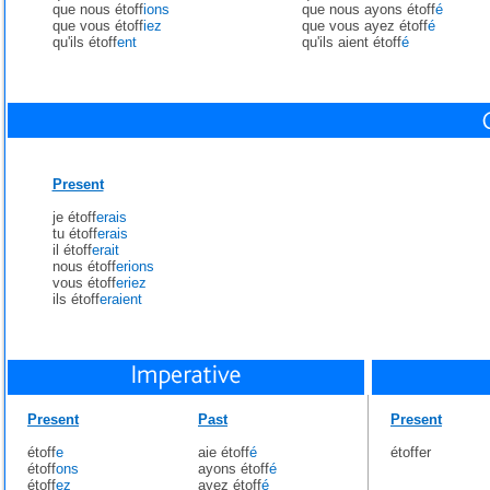
que nous étoff
ions
que nous ayons étoff
é
que vous étoff
iez
que vous ayez étoff
é
qu'ils étoff
ent
qu'ils aient étoff
é
Present
je étoff
erais
tu étoff
erais
il étoff
erait
nous étoff
erions
vous étoff
eriez
ils étoff
eraient
Present
Past
Present
étoff
e
aie étoff
é
étoffer
étoff
ons
ayons étoff
é
étoff
ez
ayez étoff
é