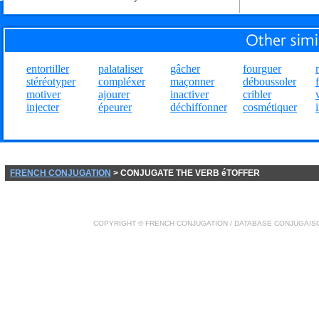
entortiller
palataliser
gâcher
fourguer
stéréotyper
compléxer
maçonner
déboussoler
motiver
ajourer
inactiver
cribler
injecter
épeurer
déchiffonner
cosmétiquer
FRENCH CONJUGATION
> CONJUGATE THE VERB éTOFFER
COPYRIGHT ©
FRENCH CONJUGATION
/ DATABASE
CONJUGAIS