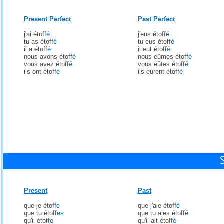
Present Perfect
Past Perfect
j'ai étoff
é
j'eus étoff
é
tu as étoff
é
tu eus étoff
é
il a étoff
é
il eut étoff
é
nous avons étoff
é
nous eûmes étoff
é
vous avez étoff
é
vous eûtes étoff
é
ils ont étoff
é
ils eurent étoff
é
Present
Past
que je étoff
e
que j'aie étoff
é
que tu étoff
es
que tu aies étoff
é
qu'il étoff
e
qu'il ait étoff
é