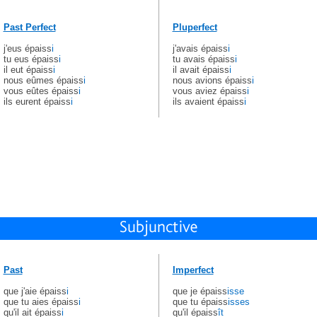
Past Perfect
Pluperfect
j'eus épaiss
i
j'avais épaiss
i
tu eus épaiss
i
tu avais épaiss
i
il eut épaiss
i
il avait épaiss
i
nous eûmes épaiss
i
nous avions épaiss
i
vous eûtes épaiss
i
vous aviez épaiss
i
ils eurent épaiss
i
ils avaient épaiss
i
Past
Imperfect
que j'aie épaiss
i
que je épaiss
isse
que tu aies épaiss
i
que tu épaiss
isses
qu'il ait épaiss
i
qu'il épaiss
ît