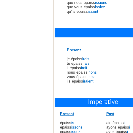
que nous épaiss
issions
que vous épaiss
issiez
qu'ils épaiss
issent
Present
je épaiss
irais
tu épaiss
irais
il épaiss
irait
nous épaiss
irions
vous épaiss
iriez
ils épaiss
iraient
Present
Past
épaiss
is
aie épaiss
i
épaiss
issons
ayons épaiss
i
épaiss
issez
ayez épaiss
i