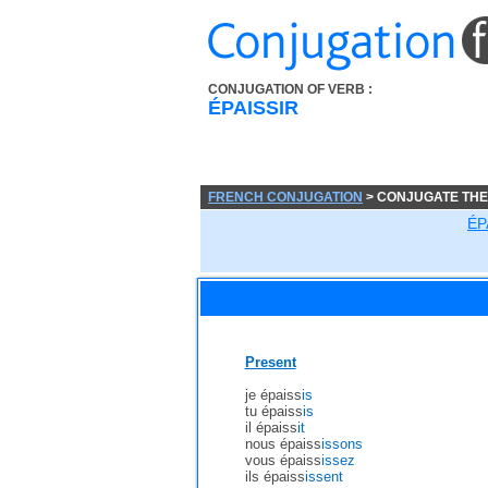
CONJUGATION OF VERB :
ÉPAISSIR
FRENCH CONJUGATION
> CONJUGATE THE
ÉP
Present
je épaiss
is
tu épaiss
is
il épaiss
it
nous épaiss
issons
vous épaiss
issez
ils épaiss
issent