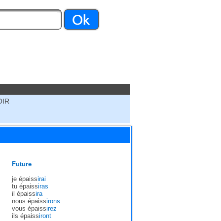
OIR
Future
je épaiss
irai
tu épaiss
iras
il épaiss
ira
nous épaiss
irons
vous épaiss
irez
ils épaiss
iront