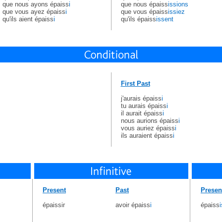
que nous ayons épaiss
i
que nous épaiss
issions
que vous ayez épaiss
i
que vous épaiss
issiez
qu'ils aient épaiss
i
qu'ils épaiss
issent
First Past
j'aurais épaiss
i
tu aurais épaiss
i
il aurait épaiss
i
nous aurions épaiss
i
vous auriez épaiss
i
ils auraient épaiss
i
Present
Past
Presen
épaissir
avoir épaiss
i
épaiss