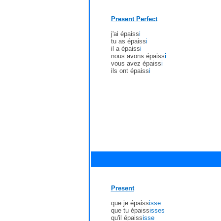
Present Perfect
j'ai épaiss
i
tu as épaiss
i
il a épaiss
i
nous avons épaiss
i
vous avez épaiss
i
ils ont épaiss
i
Present
que je épaiss
isse
que tu épaiss
isses
qu'il épaiss
isse