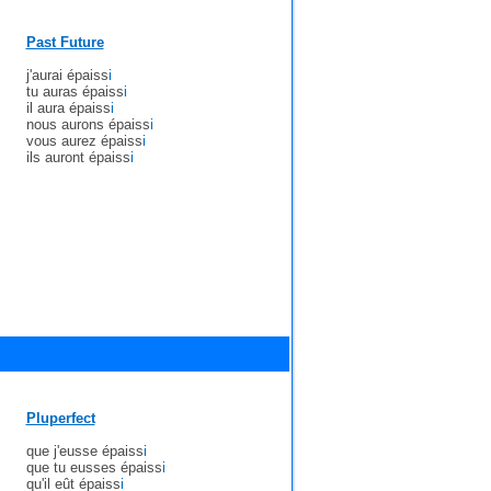
Past Future
j'aurai épaiss
i
tu auras épaiss
i
il aura épaiss
i
nous aurons épaiss
i
vous aurez épaiss
i
ils auront épaiss
i
Pluperfect
que j'eusse épaiss
i
que tu eusses épaiss
i
qu'il eût épaiss
i