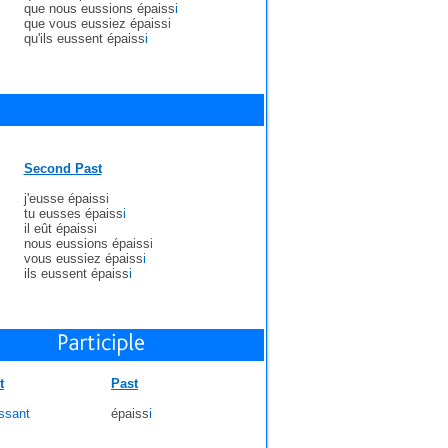
que nous eussions épaiss
i
que vous eussiez épaiss
i
qu'ils eussent épaiss
i
Second Past
j'eusse épaiss
i
tu eusses épaiss
i
il eût épaiss
i
nous eussions épaiss
i
vous eussiez épaiss
i
ils eussent épaiss
i
t
Past
issant
épaiss
i