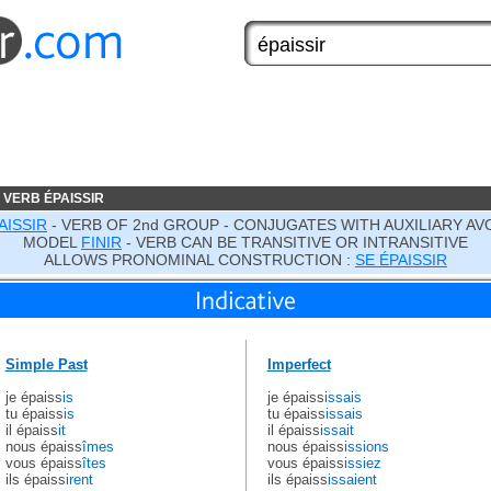
 VERB ÉPAISSIR
AISSIR
- VERB OF 2nd GROUP - CONJUGATES WITH AUXILIARY AV
MODEL
FINIR
- VERB CAN BE TRANSITIVE OR INTRANSITIVE
ALLOWS PRONOMINAL CONSTRUCTION :
SE ÉPAISSIR
Simple Past
Imperfect
je épaiss
is
je épaiss
issais
tu épaiss
is
tu épaiss
issais
il épaiss
it
il épaiss
issait
nous épaiss
îmes
nous épaiss
issions
vous épaiss
îtes
vous épaiss
issiez
ils épaiss
irent
ils épaiss
issaient