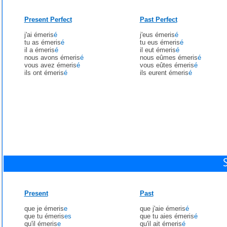
Present Perfect
Past Perfect
j'ai émeris
é
j'eus émeris
é
tu as émeris
é
tu eus émeris
é
il a émeris
é
il eut émeris
é
nous avons émeris
é
nous eûmes émeris
é
vous avez émeris
é
vous eûtes émeris
é
ils ont émeris
é
ils eurent émeris
é
Present
Past
que je émeris
e
que j'aie émeris
é
que tu émeris
es
que tu aies émeris
é
qu'il émeris
e
qu'il ait émeris
é