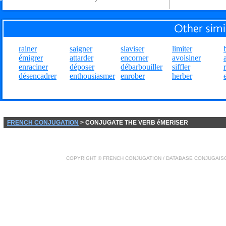
rainer
saigner
slaviser
limiter
émigrer
attarder
encorner
avoisiner
enraciner
déposer
débarbouiller
siffler
désencadrer
enthousiasmer
enrober
herber
FRENCH CONJUGATION
> CONJUGATE THE VERB éMERISER
COPYRIGHT ©
FRENCH CONJUGATION
/ DATABASE
CONJUGAIS