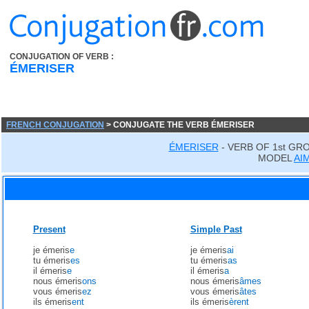
CONJUGATION OF VERB :
ÉMERISER
FRENCH CONJUGATION
> CONJUGATE THE VERB ÉMERISER
ÉMERISER
- VERB OF 1st GR
MODEL
AI
Present
Simple Past
je émeris
e
je émeris
ai
tu émeris
es
tu émeris
as
il émeris
e
il émeris
a
nous émeris
ons
nous émeris
âmes
vous émeris
ez
vous émeris
âtes
ils émeris
ent
ils émeris
èrent