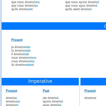
que nous émeris
ions
que nous ayons émeris
é
que vous émeris
iez
que vous ayez émeris
é
qu'ils émeris
ent
qu'ils aient émeris
é
Present
je émeris
erais
tu émeris
erais
il émeris
erait
nous émeris
erions
vous émeris
eriez
ils émeris
eraient
Present
Past
Present
émeris
e
aie émeris
é
émeriser
émeris
ons
ayons émeris
é
émeris
ez
ayez émeris
é