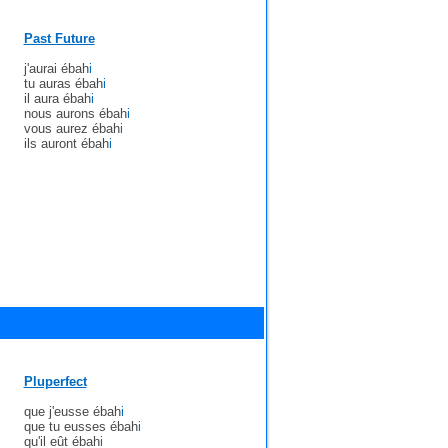
Past Future
j'aurai ébah
i
tu auras ébah
i
il aura ébah
i
nous aurons ébah
i
vous aurez ébah
i
ils auront ébah
i
Pluperfect
que j'eusse ébah
i
que tu eusses ébah
i
qu'il eût ébah
i