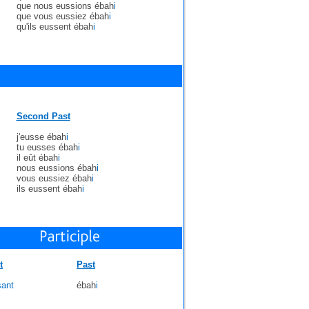
que nous eussions ébah
i
que vous eussiez ébah
i
qu'ils eussent ébah
i
Second Past
j'eusse ébah
i
tu eusses ébah
i
il eût ébah
i
nous eussions ébah
i
vous eussiez ébah
i
ils eussent ébah
i
t
Past
sant
ébah
i