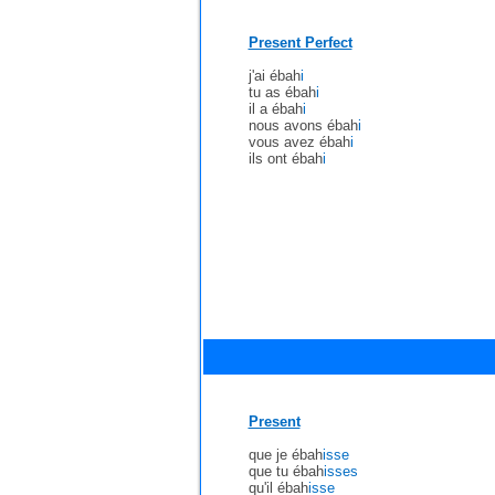
Present Perfect
j'ai ébah
i
tu as ébah
i
il a ébah
i
nous avons ébah
i
vous avez ébah
i
ils ont ébah
i
Present
que je ébah
isse
que tu ébah
isses
qu'il ébah
isse