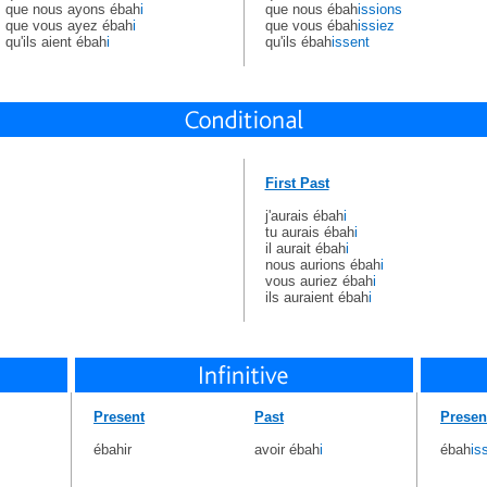
que nous ayons ébah
i
que nous ébah
issions
que vous ayez ébah
i
que vous ébah
issiez
qu'ils aient ébah
i
qu'ils ébah
issent
First Past
j'aurais ébah
i
tu aurais ébah
i
il aurait ébah
i
nous aurions ébah
i
vous auriez ébah
i
ils auraient ébah
i
Present
Past
Presen
ébahir
avoir ébah
i
ébah
is