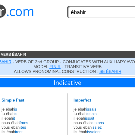
 VERB ÉBAHIR
BAHIR
- VERB OF 2nd GROUP - CONJUGATES WITH AUXILIARY AVO
MODEL
FINIR
- TRANSITIVE VERB
ALLOWS PRONOMINAL CONSTRUCTION :
SE ÉBAHIR
Simple Past
Imperfect
je ébah
is
je ébah
issais
tu ébah
is
tu ébah
issais
il ébah
it
il ébah
issait
nous ébah
îmes
nous ébah
issions
vous ébah
îtes
vous ébah
issiez
ils ébah
irent
ils ébah
issaient