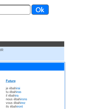
IR
Future
je ébah
irai
tu ébah
iras
il ébah
ira
nous ébah
irons
vous ébah
irez
ils ébah
iront