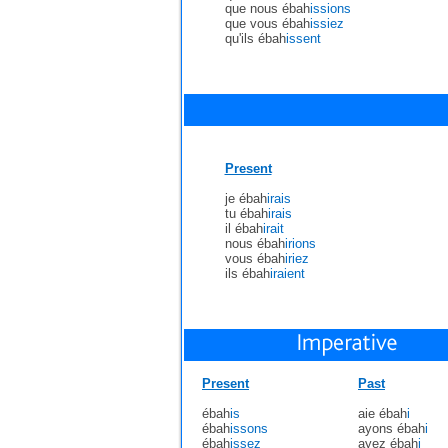
que nous ébah
issions
que vous ébah
issiez
qu'ils ébah
issent
Present
je ébah
irais
tu ébah
irais
il ébah
irait
nous ébah
irions
vous ébah
iriez
ils ébah
iraient
Present
Past
ébah
is
aie ébah
i
ébah
issons
ayons ébah
i
ébah
issez
ayez ébah
i