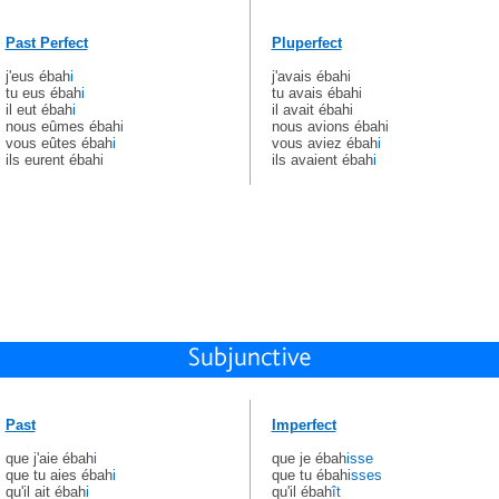
Past Perfect
Pluperfect
j'eus ébah
i
j'avais ébah
i
tu eus ébah
i
tu avais ébah
i
il eut ébah
i
il avait ébah
i
nous eûmes ébah
i
nous avions ébah
i
vous eûtes ébah
i
vous aviez ébah
i
ils eurent ébah
i
ils avaient ébah
i
Past
Imperfect
que j'aie ébah
i
que je ébah
isse
que tu aies ébah
i
que tu ébah
isses
qu'il ait ébah
i
qu'il ébah
ît