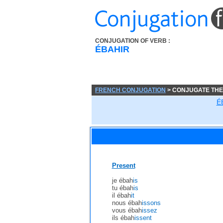
CONJUGATION OF VERB :
ÉBAHIR
FRENCH CONJUGATION
> CONJUGATE THE
É
Present
je ébah
is
tu ébah
is
il ébah
it
nous ébah
issons
vous ébah
issez
ils ébah
issent